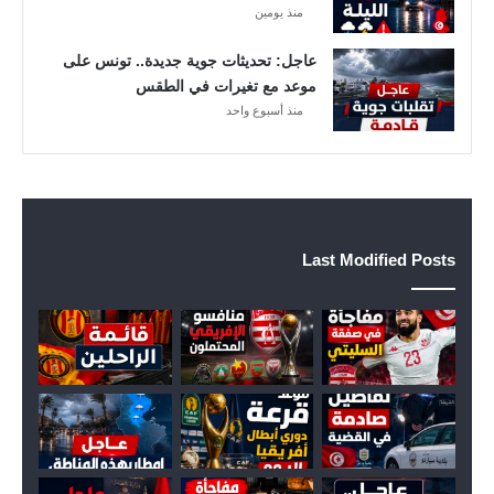
ي
منذ يومين
م
ا
عاجل: تحديثات جوية جديدة.. تونس على
ل
موعد مع تغيرات في الطقس
س
منذ أسبوع واحد
ل
ي
ت
ي
Last Modified Posts