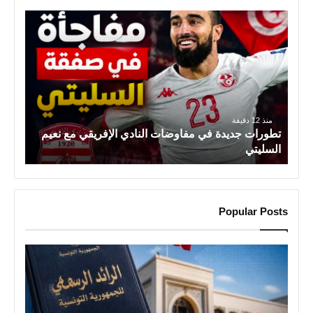
ت
ط
و
ر
ا
ت
ج
منذ 12 دقيقة
د
تطورات جديدة في مفاوضات النادي الإفريقي مع نعيم
ي
السليتي
د
ة
ف
Popular Posts
ي
م
ف
ا
و
ض
ا