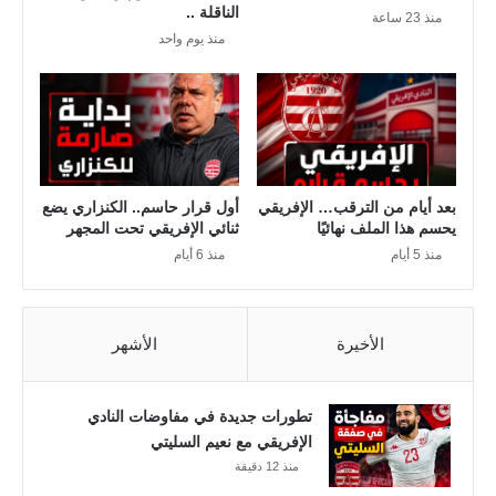
الناقلة ..
ل
منذ 23 ساعة
ا
منذ يوم واحد
م
ل
ن
ن
ا
ه
ط
ا
ق
ئ
ي
ف
بعد أيام من الترقب… الإفريقي
أول قرار حاسم.. الكنزاري يضع
ي
يحسم هذا الملف نهائيًا
ثنائي الإفريقي تحت المجهر
ق
منذ 5 أيام
منذ 6 أيام
ض
ي
ة
الأخيرة
الأشهر
ع
ب
ي
تطورات جديدة في مفاوضات النادي
ر
الإفريقي مع نعيم السليتي
م
منذ 12 دقيقة
و