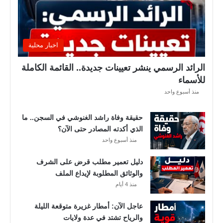
ت
ا
ل
ن
اخبار محلية
ا
د
الرائد الرسمي ينشر تعيينات جديدة.. القائمة الكاملة
ي
للأسماء
ا
منذ أسبوع واحد
ل
إ
حقيقة وفاة راشد الغنوشي في السجن.. ما
ف
الذي أكدته المصادر حتى الآن؟
ر
منذ أسبوع واحد
ي
ق
دليل تعمير مطلب قرض على الشرف
ي
والوثائق المطلوبة لإيداع الملف
م
منذ 4 أيام
ع
ن
عاجل الآن: أمطار غزيرة متوقعة الليلة
ع
والرياح تشتد في عدة ولايات