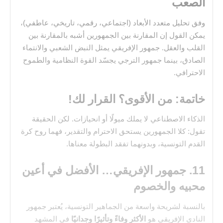
الصعب
وفق تحليل متعدد الأبعاد (اجتماعي، رقمي، تاريخي، عاطفي)،
يمكن القول إن المقارنة بين الجمهورين أشبه بالمقارنة بين
القلب والعقل. جمهور الإفريقي يمثل النبض الشعبي والانتماء
الصادق، بينما جمهور الترجي يجسّد القوة النظامية والطموح
الاحترافي.
خاتمة: من الأقوى؟ القرار لك!
الذكاء الاصطناعي لا يملك ميولًا أو انحيازات. لكن الحقيقة
تقول: كلا الجمهورين يستحق الاحترام والتقدير، فهما روح كرة
القدم التونسية، وبدونهما تفقد البطولة معناها.
11. جمهور الإفريقي… الأفضل في أعين
محبيه والخصوم
بالنسبة لشريحة واسعة من الجماهير التونسية، يُعتبر جمهور
النادي الإفريقي هو
الأكثر وفاءً وتأثيرًا وجدانيًا
في المشهد