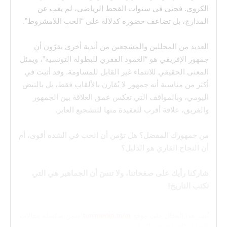
الكروي. فحتى في سنوات القحط الرياضي، لم يغب عن
المدارج، بل تضاعف حضوره كدلالة على “الحب اللامشروط”.
العديد من المحللين والمشجعين من أندية أخرى يقرّون أن
جمهور الإفريقي هو “العمود الفقري للبطولة التونسية”، ويمثل
المعنى الحقيقي للانتماء غير القابل للمساومة. وقد أثبت في
أكثر من مناسبة أنه جمهور لا يُقارن بالألقاب فقط، بل بالنبض
اليومي، وبالمواقف التي تعكس عمق العلاقة بين الجمهور
والفريق، علاقة أقرب للعقيدة منها للتشجيع العابر.
من جمهورك المفضل؟ هل تؤمن أن الحب في الشدة أقوى، أم
أن النجاح القاري هو الدليل؟
شاركنا رأيك على صفحاتنا، ولا تنسَ أن الجماهير هي التي
تكتب التاريخ!
نُشر هذا المقال على موقع
tunimedia.tn/ar
ضمن سلسلة مقالات
التحليل الجماهيري والرياضي.