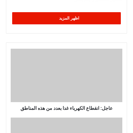
اظهر المزيد
ع
ا
ج
ل
:
ا
ن
ق
ط
عاجل: انقطاع الكهرباء غدا بعدد من هذه المناطق
ا
ع
م
ا
ح