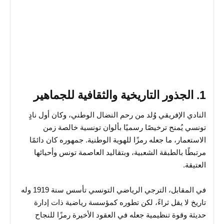
1. الجذور التاريخية والثقافية للجماهير
النادي الإفريقي وُلد من رحم النضال الوطني، وكان أول نادٍ
تونسي يُمنح ترخيصًا رسميًا بألوان تونسية خالصة زمن
الاستعمار، ما جعله رمزًا للهوية الوطنية. جمهوره كان دائمًا
مرتبطًا بالطبقة الشعبية، وبتقاليد العاصمة تونس وأحيائها
العتيقة.
في المقابل، الترجي الرياضي التونسي تأسس سنة 1919 وله
تاريخ لا يقل ثراءً، لكن تطوره كمؤسسة رياضية ذات إدارة
حديثة وقوة تنظيمية جعله في العقود الأخيرة رمزًا للنجاح