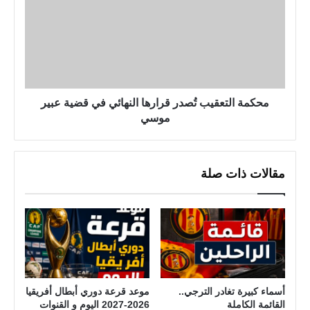
ل
ك
ك
م
ه
ة
ر
ا
ب
ل
ا
ت
ء
ع
محكمة التعقيب تُصدر قرارها النهائي في قضية عبير
غ
ق
موسي
د
ي
ا
ب
ب
تُ
مقالات ذات صلة
ع
ص
د
د
د
ر
م
ق
ن
ر
ه
ا
ذ
ر
ه
ه
أسماء كبيرة تغادر الترجي..
موعد قرعة دوري أبطال أفريقيا
القائمة الكاملة
2026-2027 اليوم و القنوات
ا
ا