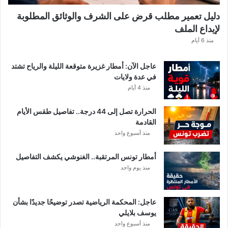
ن
دليل تعمير مطلب قرض على الشرف والوثائق المطلوبة
ح
لإيداع الملف
س
ا
منذ 6 أيام
ب
ا
عاجل الآن: أمطار غزيرة متوقعة الليلة والرياح تشتد
ت
في عدة ولايات
ه
منذ 4 أيام
ف
ي
الحرارة تصل إلى 44 درجة.. تفاصيل طقس الأيام
ا
القادمة
ل
منذ أسبوع واحد
إ
ف
أمطار تونس المرتقبة.. الغنوشي يكشف التفاصيل
ر
منذ يوم واحد
ي
ق
ي
عاجل: المحكمة الرياضية تصدر توضيحًا جديدًا بشأن
يوسف بلايلي
منذ أسبوع واحد