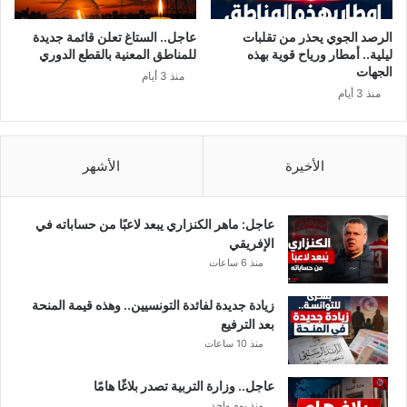
ش
ا
ر
ل
الرصد الجوي يحذر من تقلبات
عاجل.. الستاغ تعلن قائمة جديدة
ب
ح
ليلية.. أمطار ورياح قوية بهذه
للمناطق المعنية بالقطع الدوري
ا
ك
الجهات
منذ 3 أيام
ل
و
منذ 3 أيام
ل
م
ي
ة
ل
الأخيرة
الأشهر
عاجل: ماهر الكنزاري يبعد لاعبًا من حساباته في
الإفريقي
منذ 6 ساعات
زيادة جديدة لفائدة التونسيين.. وهذه قيمة المنحة
بعد الترفيع
منذ 10 ساعات
عاجل.. وزارة التربية تصدر بلاغًا هامًا
منذ يوم واحد