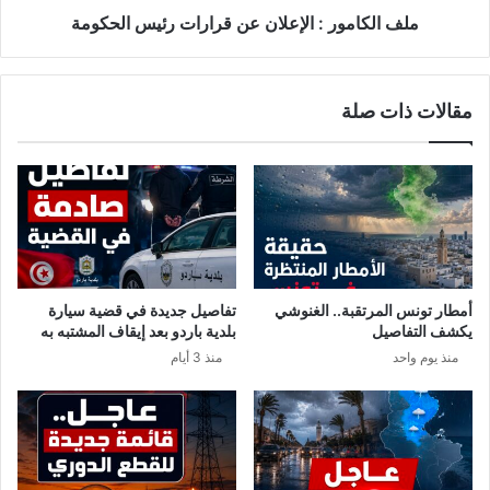
ي
ر
ملف الكامور : الإعلان عن قرارات رئيس الحكومة
ش
:
د
ا
ي
ل
مقالات ذات صلة
د
إ
ا
ع
ل
ل
ح
ا
ر
ن
ج
ع
…
ن
و
ق
ا
ر
أمطار تونس المرتقبة.. الغنوشي
تفاصيل جديدة في قضية سيارة
ل
ا
يكشف التفاصيل
بلدية باردو بعد إيقاف المشتبه به
ع
ر
منذ يوم واحد
منذ 3 أيام
د
ا
و
ت
ى
ر
ت
ئ
ن
ي
ت
س