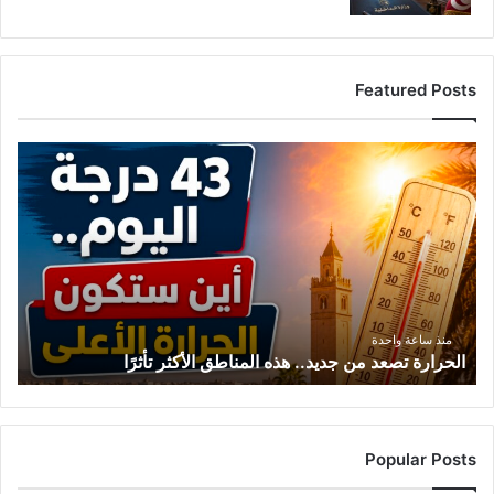
Featured Posts
ا
ل
ح
ر
ا
ر
ة
ت
ص
منذ ساعة واحدة
الحرارة تصعد من جديد.. هذه المناطق الأكثر تأثرًا
ع
د
م
ن
ج
Popular Posts
د