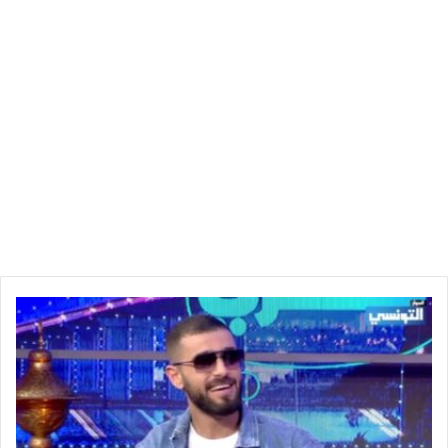
«
ش
ك
و
ن
ق
ت