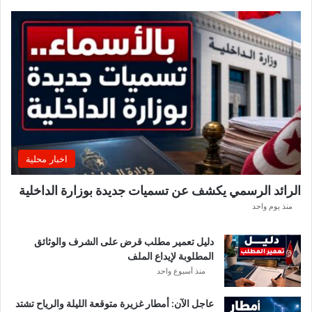
ي
د
.
.
ه
ذ
ه
ا
ل
م
ن
اخبار محلية
ا
ط
الرائد الرسمي يكشف عن تسميات جديدة بوزارة الداخلية
ق
منذ يوم واحد
ا
ل
أ
دليل تعمير مطلب قرض على الشرف والوثائق
ك
المطلوبة لإيداع الملف
ث
منذ أسبوع واحد
ر
ت
عاجل الآن: أمطار غزيرة متوقعة الليلة والرياح تشتد
أ