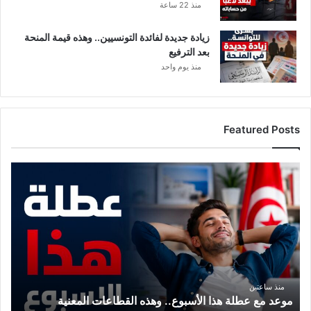
منذ 22 ساعة
زيادة جديدة لفائدة التونسيين.. وهذه قيمة المنحة
بعد الترفيع
منذ يوم واحد
Featured Posts
م
و
ع
د
م
ع
ع
ط
ل
منذ ساعتين
موعد مع عطلة هذا الأسبوع.. وهذه القطاعات المعنية
ة