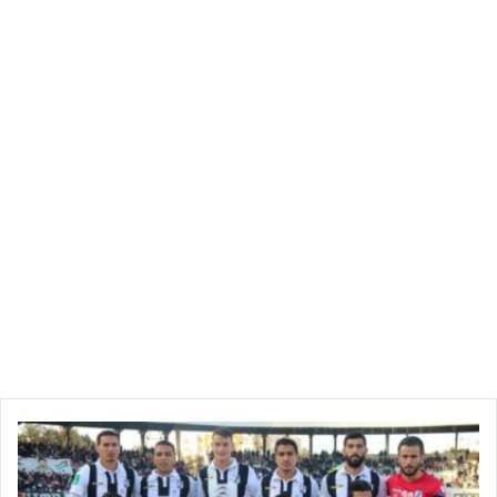
ن
ج
م