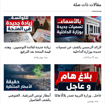
مقالات ذات صلة
ا
ي
ب
ة
و
ت
ل
ح
ي
ر
ا
ق
ل
ج
إ
ث
ي
ة
الرائد الرسمي يكشف عن تسميات
زيادة جديدة لفائدة التونسيين.. وهذه
ط
م
جديدة بوزارة الداخلية
قيمة المنحة بعد الترفيع
ا
و
منذ 6 ساعات
منذ يوم واحد
ل
ا
ي
ط
.
ن
.
ت
و
ن
س
ي
عاجل.. وزارة التربية تصدر بلاغًا هامًا
أمطار تونس المرتقبة.. الغنوشي
و
يكشف التفاصيل
منذ يومين
ت