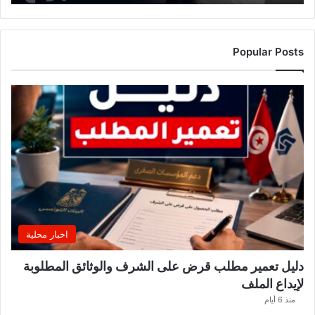
ه
ذ
ا
ا
Popular Posts
ل
أ
س
ب
و
ع
.
.
و
ه
ذ
ه
اخبار محلية
ا
ل
دليل تعمير مطلب قرض على الشرف والوثائق المطلوبة
ق
لإيداع الملف
ط
ا
منذ 6 أيام
ع