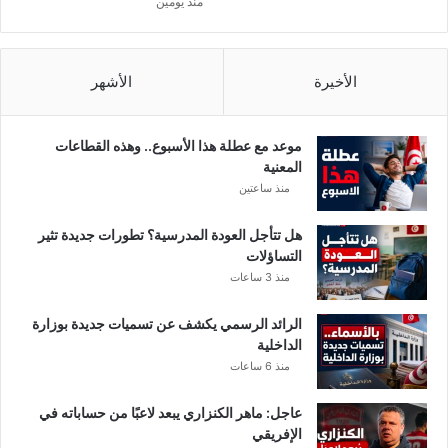
منذ يومين
ر
س
ل
ر
الأخيرة
الأشهر
م
ا
د
موعد مع عطلة هذا الأسبوع.. وهذه القطاعات
ه
المعنية
ا
منذ ساعتين
إ
ل
هل تتأجل العودة المدرسية؟ تطورات جديدة تثير
ى
التساؤلات
ت
منذ 3 ساعات
و
ن
الرائد الرسمي يكشف عن تسميات جديدة بوزارة
س
الداخلية
.
منذ 6 ساعات
.
!
عاجل: ماهر الكنزاري يبعد لاعبًا من حساباته في
الإفريقي