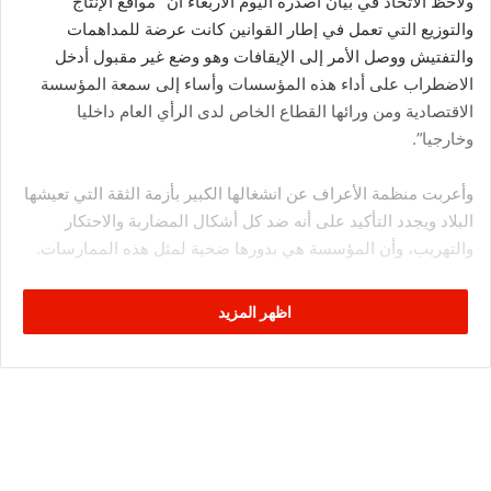
ولاحظ الاتحاد في بيان أصدره اليوم الاربعاء أن “مواقع الإنتاج
والتوزيع التي تعمل في إطار القوانين كانت عرضة للمداهمات
والتفتيش ووصل الأمر إلى الإيقافات وهو وضع غير مقبول أدخل
الاضطراب على أداء هذه المؤسسات وأساء إلى سمعة المؤسسة
الاقتصادية ومن ورائها القطاع الخاص لدى الرأي العام داخليا
وخارجيا”.
وأعربت منظمة الأعراف عن انشغالها الكبير بأزمة الثقة التي تعيشها
البلاد ويجدد التأكيد على أنه ضد كل أشكال المضاربة والاحتكار
والتهريب، وأن المؤسسة هي بدورها ضحية لمثل هذه الممارسات.
كما اعتبرت أن الأزمة الراهنة ليست أزمة انتاج أو توزيع بل هي أزمة
اظهر المزيد
نقص في المواد الأولية الأساسية التي تستوردها الدولة عبر دواوينها،
وأن مراحل الإنتاج ثم التزويد انطلاقا من المؤسسة تتم بكل شفافية
ووفق تراتيب مضبوطة ولا مكان فيها للمضاربة أو الاحتكار.
وأكدت أن قطاع الإنتاج هو الذي يمول عمليات التزويد بالمواد
الاستهلاكية الأساسية لتجارة الجملة التي تمول بدورها تجارة