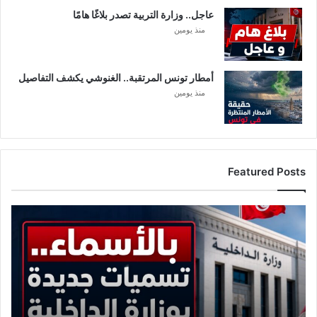
عاجل.. وزارة التربية تصدر بلاغًا هامًا
منذ يومين
أمطار تونس المرتقبة.. الغنوشي يكشف التفاصيل
منذ يومين
Featured Posts
الرائد
الرسمي
يكشف
عن
تسميات
جديدة
بوزارة
الداخلية