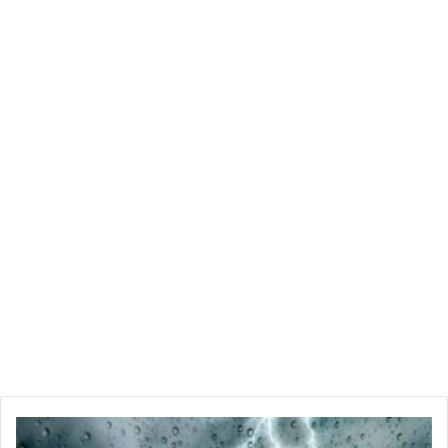
التفصيل التي تقدم بدورها التسهيلات للمستهلك، وذلك رغم ما
تواجهه المؤسسات من مشاكل كبرى في السيولة المالية وفي تمويل
نشاطها بسبب لجوء الدولة للاقتراض من القطاع البنكي .
ونبهت إلى أن عديد القطاعات تجد نفسها غير قادرة على العمل
بنسق عادي سواء بسبب النقص في المواد الأولية أو لعدم حصولها
على مستحقاتها من الدولة منذ سنة والتي فاقت ال 500 مليون دينار
وهو ما جعلها في وضعية حرجة جدا على غرار المخابز والمطاحن
والعجين الغذائي والكسكسي وتكرير الزيت وصناعة الحليب، وتجد
نفسها عاجزة على الوفاء بالتزامتها المالية والجبائية والاجتماعية
وغير قادرة على الانخراط في العفو الجبائي والاجتماعي ويدعو إلى
الإسراع بدفع هذه المستحقات محافظة على ديمومة المؤسسات
وتواصل نشاط هذه القطاعات الاستراتيجية.
ودانت بشدة المداهمات التي تستهدف المؤسسات ورفضه
للإيقافات، كما يدين حملة الشيطنة والافتراء التي طالت أصحاب
المؤسسات على مواقع التواصل الاجتماعي ويؤكد أن هذه
الرصد
المداهمات والإيقافات خلقت أزمة ثقة وأجواء من التوتر لدى هياكل
الجوي: