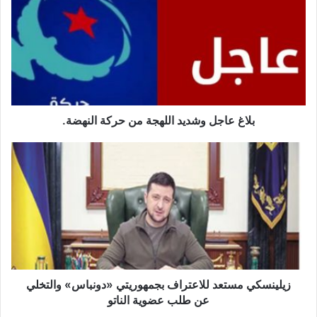
وشديد
اللهجة
من
حركة
النهضة.
بلاغ عاجل وشديد اللهجة من حركة النهضة.
زيلينسكي
مستعد
للاعتراف
بجمهوريتي
«دونباس»
والتخلي
عن
طلب
عضوية
الناتو
زيلينسكي مستعد للاعتراف بجمهوريتي «دونباس» والتخلي
عن طلب عضوية الناتو