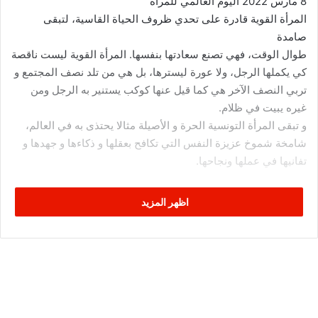
8 مارس 2022 اليوم العالمي للمرأة
المرأة القوية قادرة على تحدي ظروف الحياة القاسية، لتبقى
صامدة
طوال الوقت، فهي تصنع سعادتها بنفسها. المرأة القوية ليست ناقصة
كي يكملها الرجل، ولا عورة ليسترها، بل هي من تلد نصف المجتمع و
تربي النصف الآخر هي كما قيل عنها كوكب يستنير به الرجل ومن
غيره يبيت في ظلام.
و تبقى المرأة التونسية الحرة و الأصيلة مثالا يحتذى به في العالم،
شامخة شموخ عزيزة النفس التي تكافح بعقلها و ذكاءها و جهدها و
تفانيها في عملها ونجاحها.
اظهر المزيد