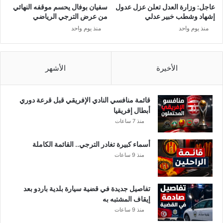
ن
ن
عاجل: وزارة العدل تعلن عزل عدول
سفيان بوفال يحسم موقفه النهائي
ا
س
إشهاد وشطب خبير عدلي
من عرض الترجي الرياضي
ب
منذ يوم واحد
منذ يوم واحد
ة
9
9
ب
الأخيرة
الأشهر
ا
ل
م
قائمة منافسي النادي الإفريقي قبل قرعة دوري
ا
أبطال إفريقيا
ئ
منذ 7 ساعات
ة
أسماء كبيرة تغادر الترجي.. القائمة الكاملة
منذ 9 ساعات
تفاصيل جديدة في قضية سيارة بلدية باردو بعد
إيقاف المشتبه به
منذ 9 ساعات