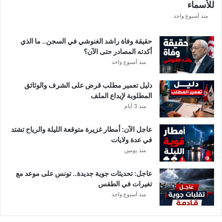
للأسماء
ر
ع
منذ أسبوع واحد
ة
د
حقيقة وفاة راشد الغنوشي في السجن.. ما الذي
و
أكدته المصادر حتى الآن؟
ر
منذ أسبوع واحد
ي
أ
دليل تعمير مطلب قرض على الشرف والوثائق
ب
المطلوبة لإيداع الملف
ط
منذ 3 أيام
ا
ل
عاجل الآن: أمطار غزيرة متوقعة الليلة والرياح تشتد
إ
في عدة ولايات
ف
منذ يومين
ر
ي
ق
عاجل: تحديثات جوية جديدة.. تونس على موعد مع
ي
تغيرات في الطقس
ا
منذ أسبوع واحد