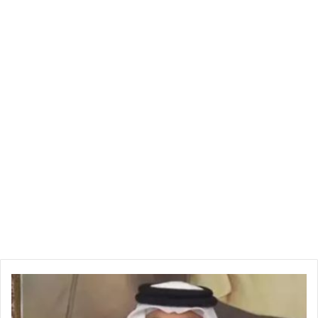
المغرب
محمد السادس
ملك المغرب
م
ص
ا