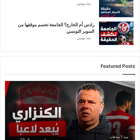
منذ يومين
رادس أم الخارج؟ الجامعة تحسم موقفها من
السوبر التونسي
منذ يومين
Featured Posts
ع
ا
ج
ل
:
م
ا
ه
ر
منذ 7 ساعات