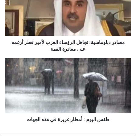
د
ر
د
ب
ل
و
م
مصادر دبلوماسية: تجاهل الرؤساء العرب لأمير قطر أرغمه
ا
على مغادرة القمة
س
ي
ط
ة
ق
:
س
ت
ا
ج
ل
ا
ي
ه
و
ل
م
ا
:
ل
أ
طقس اليوم : أمطار غزيرة في هذه الجهات
ر
م
ؤ
ط