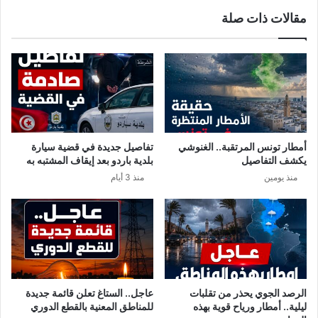
س
ا
مقالات ذات صلة
ا
ر
ء
غ
ا
ز
ل
ي
ع
ر
ر
ة
ب
ف
ل
ي
أ
ه
أمطار تونس المرتقبة.. الغنوشي
تفاصيل جديدة في قضية سيارة
م
ذ
يكشف التفاصيل
بلدية باردو بعد إيقاف المشتبه به
ي
ه
منذ يومين
منذ 3 أيام
ر
ا
ق
ل
ط
ج
ر
ه
أ
ا
ر
ت
غ
م
الرصد الجوي يحذر من تقلبات
عاجل.. الستاغ تعلن قائمة جديدة
ه
ليلية.. أمطار ورياح قوية بهذه
للمناطق المعنية بالقطع الدوري
ع