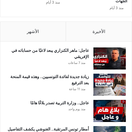
الجهات
منذ 3 أيام
ل
منذ 3 أيام
ى
م
غ
ا
الأخيرة
الأشهر
د
ر
ة
عاجل: ماهر الكنزاري يبعد لاعبًا من حساباته في
ا
الإفريقي
ل
منذ 7 ساعات
ق
م
زيادة جديدة لفائدة التونسيين.. وهذه قيمة المنحة
ة
بعد الترفيع
منذ 11 ساعة
عاجل.. وزارة التربية تصدر بلاغًا هامًا
منذ يوم واحد
أمطار تونس المرتقبة.. الغنوشي يكشف التفاصيل