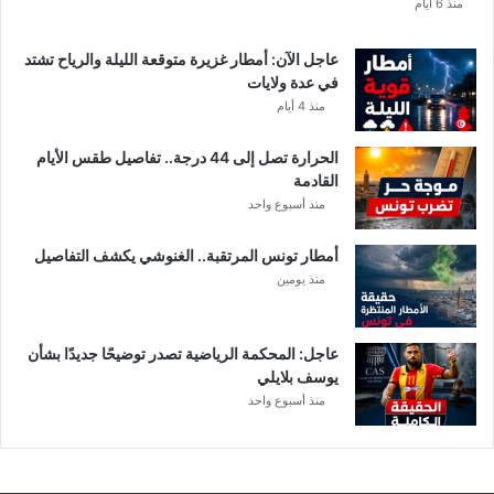
ا
منذ 6 أيام
ب
ا
عاجل الآن: أمطار غزيرة متوقعة الليلة والرياح تشتد
ت
في عدة ولايات
ه
منذ 4 أيام
ف
ي
الحرارة تصل إلى 44 درجة.. تفاصيل طقس الأيام
ا
القادمة
ل
منذ أسبوع واحد
إ
ف
أمطار تونس المرتقبة.. الغنوشي يكشف التفاصيل
ر
منذ يومين
ي
ق
ي
عاجل: المحكمة الرياضية تصدر توضيحًا جديدًا بشأن
يوسف بلايلي
منذ أسبوع واحد