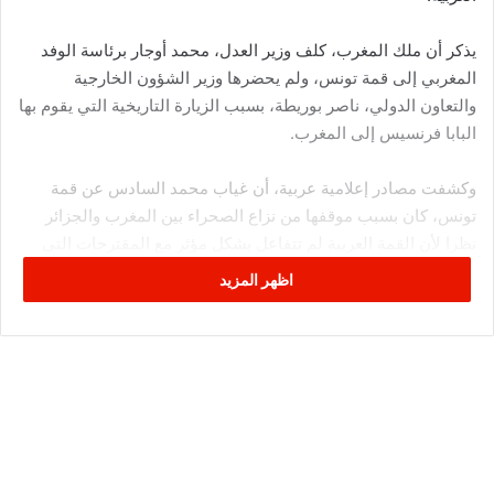
يذكر أن ملك المغرب، كلف وزير العدل، محمد أوجار برئاسة الوفد
المغربي إلى قمة تونس، ولم يحضرها وزير الشؤون الخارجية
والتعاون الدولي، ناصر بوريطة، بسبب الزيارة التاريخية التي يقوم بها
البابا فرنسيس إلى المغرب.
وكشفت مصادر إعلامية عربية، أن غياب محمد السادس عن قمة
تونس، كان بسبب موقفها من نزاع الصحراء بين المغرب والجزائر
نظرا لأن القمة العربية لم تتفاعل بشكل مؤثر مع المقترحات التي
قدمتها المملكة حول نزاع الصحراء مع الجزائر، وهو ما أثار حفيظة
اظهر المزيد
السلطات المغربية.