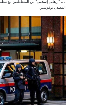
بأنه “إرهابي إسلامي” من المتعاطفين مع تنظيم
المصدر: نوفوستي