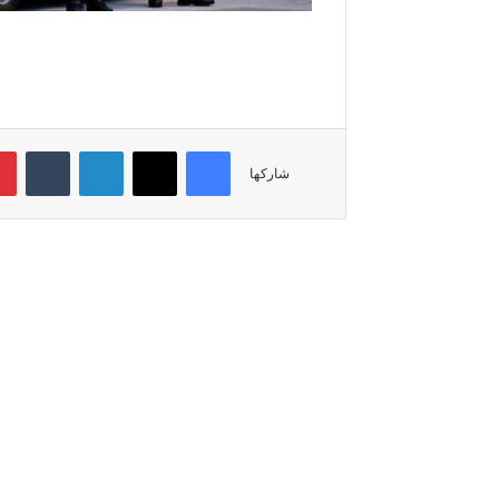
فيسبوك
‫X
لينكدإن
شاركها