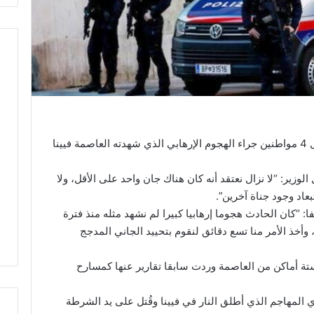
أكد وزير الداخلية النمساوي، كارل نيهامر، مقتل 4 مواطنين جراء الهجوم الإرهابي الذي شهدته العاصمة فيينا
OE24اليوم الثلاثاء قال الوزير: “لا نزال نعتقد أنه كان هناك جان واحد على الأقل، ولا
اد وجود جناة آخرين”.
 “كان الحادث هجوما إرهابيا كبيرا لم نشهد مثله منذ فترة
، وأخذ الأمر منا تسع دقائق لنقوم بتحييد الجاني المدجج
ستة أماكن من العاصمة وردت سابقا تقارير عنها كمسارح
لمهاجم الذي أطلق النار في فيينا وقُتل على يد الشرطة