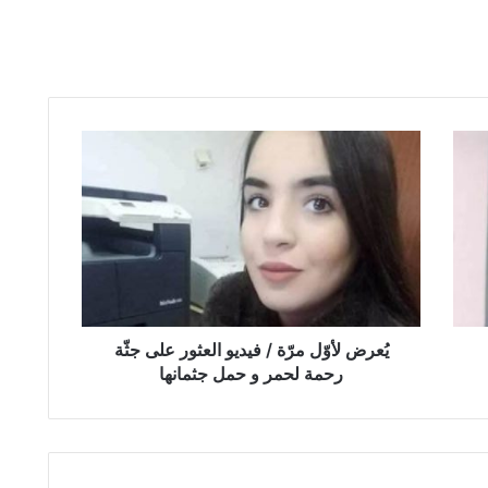
يُعرض
لأوّل
مرّة
/
فيديو
العثور
على
جثّة
رحمة
لحمر
يُعرض لأوّل مرّة / فيديو العثور على جثّة
و
رحمة لحمر و حمل جثمانها
حمل
جثمانها