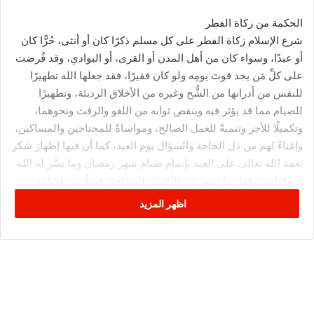
الحكمة من زكاة الفطر
شرع الإسلام زكاة الفطر على كل مسلم ذكرًا كان أو أنثى، حُرًّا كان
أو عبدًا، وسواء كان من أهل المدن أو القرى، أو البوادي، وقد فُرضت
على كلِّ مَن يجد قوتَ يومِه ولو كان فقيرًا، فقد جعلها الله تطهيرًا
للنفس من أدرانها من الشُّح وغيره من الأخلاق الرديئة، وتطهيرًا
للصيام مما قد يؤثر فيه وينقص ثوابه من اللغو والرفث ونحوهما،
وتكميلًا للأجر وتنميةً للعمل الصالح، ومواساةً للمحتاجين والمساكين،
وإغناءً لهم من ذل الحاجة والسؤال يوم العيد، كما أن فيها إظهارَ شكر
نعمة الله تعالى على العبد بإتمام صيام شهر رمضان وما يسَّر له الله
من قيامه، وفعل ما تيسر من الأعمال الصالحة، فضلًا عن إشاعة
المحبة والمودة بين فئات المجتمع المسلم.
اظهر المزيد
ويؤكد الدكتور شوقي علَّام -مفتي الجمهورية، رئيس الأمانة العامة
لدُور وهيئات الإفتاء في العالم، أن زكاة الفطر عبادة من العبادات،
وقربة من القربات العظيمات؛ لارتباطها بالصوم الذي أضافه الله إلى
نفسه إضافةَ تشريفٍ وتعظيمٍ: (إلا الصوم فإنه لي وأنا أجزي به).