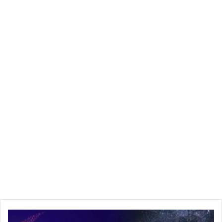
زكاة الفطر مال أم حبوب ؟
قال الدكتور شوقي علام مفتي الجمهورية، إن دار الإفتاء المصرية
أخذت برأي الإمام أبي حنيفة في جواز إخراج زكاة الفطر بالقيمة
نقودًا بدلًا من الحبوب؛ تيسيرًا على الفقراء في قضاء حاجاتهم
ومطالبهم، والفتوى مستقرة على ذلك.
ووفقًا للدكتور علي جمعة عضو هيئة كبار العلماء والمفتي السابق،
فإنه يجوز شرعًا إخراجُ زكاة الفطر مالًا، خاصة في زماننا هذا؛ لأن
المال أوفق في إتمام مقصد الشرع في سدِّ حاجة الفقراء.
وقت إخراجها
تجب زكاة الفطر بدخول فجر يوم العيد عند الحنفية، بينما يرى
الشافعية والحنابلة أنها تجب بغروب شمس آخر يوم من رمضان،
وأجاز المالكية والحنابلة إخراجها قبل وقتها بيومين؛ لقول ابن عمر
رضي الله تعالى عنهما: “كانوا يعطون صدقة الفطر قبل العيد بيوم أو
يومين”.
هذه
ولا مانع شرعًا من تعجيل زكاة الفطر من أول دخول رمضان، كما هو