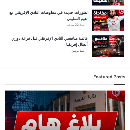
تطورات جديدة في مفاوضات النادي الإفريقي مع
نعيم السليتي
منذ 22 ساعة
قائمة منافسي النادي الإفريقي قبل قرعة دوري
أبطال إفريقيا
منذ يومين
Featured Posts
عاجل..
وزارة
التربية
تصدر
بلاغًا
هامًا