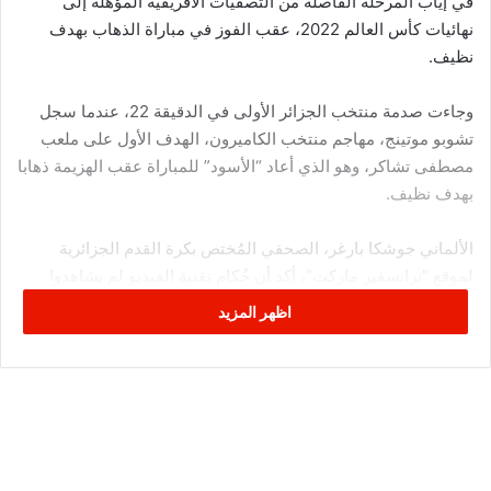
في إياب المرحلة الفاصلة من التصفيات الأفريقية المؤهلة إلى
نهائيات كأس العالم 2022، عقب الفوز في مباراة الذهاب بهدف
نظيف.
وجاءت صدمة منتخب الجزائر الأولى في الدقيقة 22، عندما سجل
تشوبو موتينج، مهاجم منتخب الكاميرون، الهدف الأول على ملعب
مصطفى تشاكر، وهو الذي أعاد “الأسود” للمباراة عقب الهزيمة ذهابا
بهدف نظيف.
الألماني جوشكا بارغر، الصحفي المُختص بكرة القدم الجزائرية
لموقع “ترانسفير ماركت”، أكد أن حُكام تقنية الفيديو لم يشاهدوا
إعادة الهدف بسبب خطأ تقني، وهو ما منعهم من رؤية مخالفة تعرض
اظهر المزيد
لها عيسي ماندي، مدافع منتخب الجزائر.
وكتب بارغر عبر حسابه الرسمي على موقع التواصل الاجتماعي
“تويتر”: “بعض المصادر أكدت لي بأن الحكام لم يُعيدوا مُشاهدة
اللقطة بسبب حدوث خلل تقني، وعدم توفر الإعادة بتقنية العرض
البطيء”.