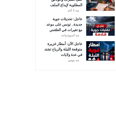
أ
المطلوبة لإيداع الملف
ب
منذ 3 أيام
ط
ا
عاجل: تحديثات جوية
ل
جديدة.. تونس على موعد
إ
مع تغيرات في الطقس
ف
منذ أسبوع واحد
ر
عاجل الآن: أمطار غزيرة
ي
متوقعة الليلة والرياح تشتد
ق
في عدة ولايات
ي
منذ يومين
ا