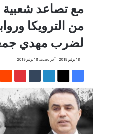
مع تصاعد شعبية
من الترويكا وروا
لضرب مهدي جمع
18 يوليو 2019
آخر تحديث: 18 يوليو 2019
فيسبوك
‫X
لينكدإن
‏Tumblr
بينتيريست