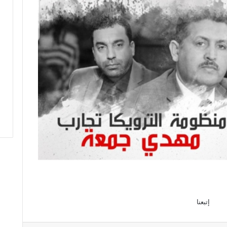
إتبعنا