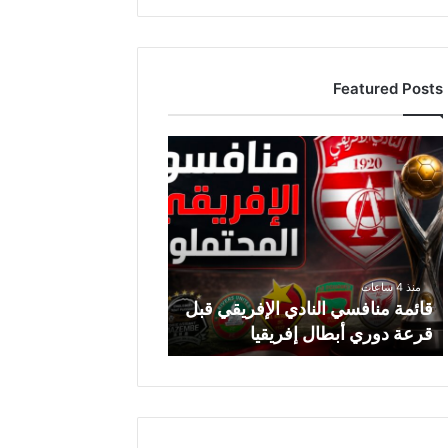
Featured Posts
ق
ا
ئ
م
ة
م
ن
منذ 4 ساعات
ا
قائمة منافسي النادي الإفريقي قبل
ف
قرعة دوري أبطال إفريقيا
س
ي
ا
ل
ن
ا