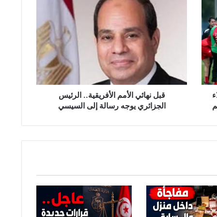
ق
ب
ل
ن
ه
ا
ئ
ي
ا
ء
ل
قبل نهائي الأمم الأفريقية.. الرئيس
أ
م
الجزائري يوجه رسالة إلى السيسي
م
م
ا
ل
أ
ف
ر
ي
ق
ي
ة