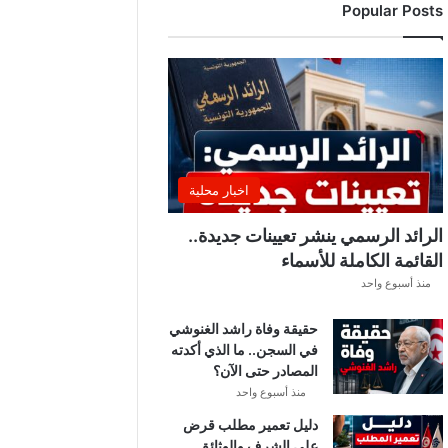
Popular Posts
د
ي
ا
ل
إ
ف
ر
ي
ق
اخبار محلية
ي
ق
الرائد الرسمي ينشر تعيينات جديدة..
ب
القائمة الكاملة للأسماء
ل
منذ أسبوع واحد
ق
ر
حقيقة وفاة راشد الغنوشي
ع
في السجن.. ما الذي أكدته
ة
المصادر حتى الآن؟
د
و
منذ أسبوع واحد
ر
دليل تعمير مطلب قرض
ي
على الشرف والوثائق