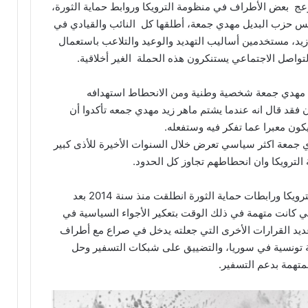
 أزعج بعض الأطراف في منظومة الترويكا وروابط حماية الثورة،
س حزب البديل مهدي جمعة، أطلقها كل النائب والقيادي في
د، مستخدمين أساليب التهديد والوعيد والتلاعب باستعمال
التواصل الاجتماعي يستنكرون هذه الحملة الغير أخلاقية.
 ان مهدي جمعة شخصية وطنية ومن الانحطاط استهدافه
 فقد قال انه عندما يشتم ماهر زيد مهدي جمعه تأكدوا أن
يكون معبرا عما تفكر فيه وستفعله.
ي جمعة اكثر سياسي تعرض خلال السنوات الأخيرة للأذى كبير
ترويكا وان انحطاطهم تجاوز كل الحدود.
وتجدر الإشارة إلى ان المواجهة بين منظومة الترويكا ورابطات حماية الثورة انطلقت منذ سنة 2014 بعد
تي كانت متهمة في ذلك الوقت بتعكير الأجواء السياسية في
يد القرارات الأخرى التي جعلته يدخل في صراع مع أطراف
لية تونسية في سوريا، والتضييق على شبكات التسفير وحل
متهمة بدعم التسفير.