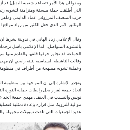
ويبدوا ان هذا الأمر (تصاعد شعبية البديل) قد
التي أطلقت حملة منسقة ومتزامنة لتشويه رئي
حزب المنصف المرزوقي عماد الدايمي وماهر زي
الوثائق الأمر الذي جعل الكثير من رواد مواقع 
وقال الإعلامي زياد الهاني في تدوينة نشرها
بالتشويه المتواصل، اما الإعلامي باسل ترجمان
الجماعة قد تجاوز خوفها قلقها والقادم منها س
وقالت الناشطة السياسية بثينة رابحي ان مهد
وعملية تشويه ممنهجة من أطراف في منظومة ال
اتخاذ جمعة لقرار بحل رابطات حماية الثورة ال
تونس والتسبب في العنف، مهدي جمعة اتخذ عد
موالية للترويكا مثل قراره بإعادة تمثلية قنص
عديد الجمعيات التي تلقت تمويلات مجهولة وال