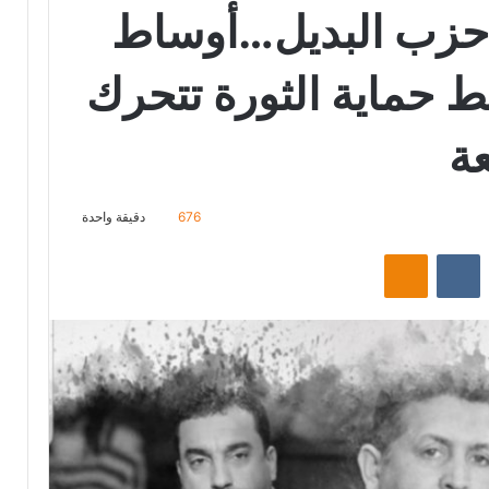
 حزب البديل…أوساط
بط حماية الثورة تتحرك
ة
676
دقيقة واحدة
‏Reddit
‏VKontakte
Odnoklassniki