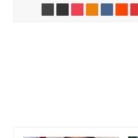
بينتيريست
‏Reddit
‏VKontakte
Odnoklassniki
‫Pocket
مشاركة عبر البريد
طباعة