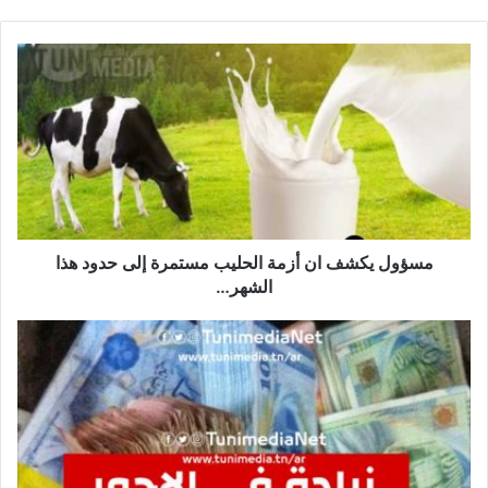
مسؤول
يكشف
ان
أزمة
الحليب
مستمرة
إلى
حدود
هذا
الشهر…
مسؤول يكشف ان أزمة الحليب مستمرة إلى حدود هذا
الشهر…
قرار
من
الحكومة
التونسية
بزيادة
في
الأجور