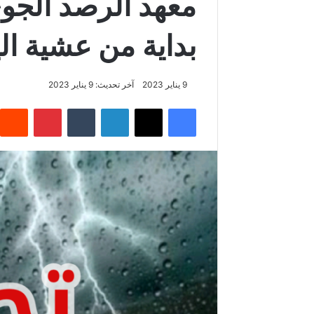
معهد الرصد الجوي
بداية من عشية ال
9 يناير 2023
آخر تحديث: 9 يناير 2023
فيسبوك
‫X
لينكدإن
بينتيريس