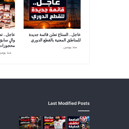
عاجل.. الستاغ تعلن قائمة جديدة
عاجل.. ت
للمناطق المعنية بالقطع الدوري
والٍ سابق
محجوزات
منذ يومين
منذ يومي
Last Modified Posts