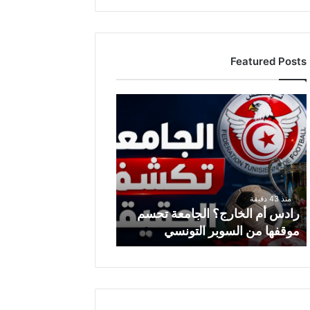
Featured Posts
رادس
أم
الخارج؟
الجامعة
تحسم
موقفها
من
منذ 43 دقيقة
السوبر
رادس أم الخارج؟ الجامعة تحسم
التونسي
موقفها من السوبر التونسي