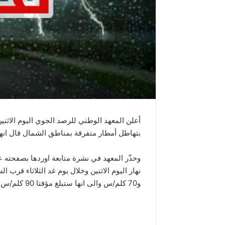
بتهاطل أمطار متفرقة بمناطق الشمال قال انه
وحذّر المعهد في نشرة متابعة اوردها بصفحته 
و70 كلم/س والى انها ستبلغ مؤقتا 90 كلم/س مبرزا انها ستكون مثيرة للرمال والأتربة بالجنوب.