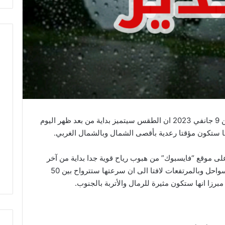
أعلن المعهد الوطني للرصد الجوي اليوم الاثنين 9 جانفي 2023 ان الطقس سيتميز بداية من بعد ظهر اليوم
ا ستكون مؤقتا رعدية بأقصى الشمال وبالشمال الغربي.
على موقع “فايسبوك” من هبوب رياح قوية جدا بداية من آخر
نهار اليوم الاثنين وخلال يوم غد الثلاثاء قرب السواحل وبالمرتفعات لافتا الى ان سرعتها ستترواح بين 50