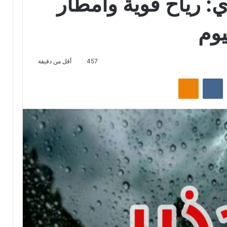
: رياح قوية وأمطار
يوم
457
أقل من دقيقة
ت
Odnoklassniki