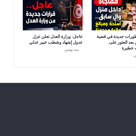
طورات جديدة في قضية
عاجل: وزارة العدل تعلن عزل
 بعد العثور على
عدول إشهاد وشطب خبير عدلي
 خطيرة
منذ يومين
ن