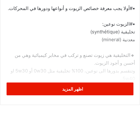
تخليقية (synthétique)
معدنية (mineral)
🔸التخليقية هي زيوت تصنع و تركب في مخابر كيميائية وهي من
أحسن و أجود الزيوت.
وتنقسم بدورها الى نوعين، 100% تخليقية مثل 0w30 أو 5w30 او
5w40..
واخرى نصف تخليقية مثل 10w40
اظهر المزيد
🔸أما بالنسبة للزيوت المعدنية فمصدرها البترول الخام مثل 15w40
او 20w50 وهي زيوت أقل جودة..
-وهناك نوع جديد من الزيوت من توتال مصنوع من الغاز الطبيعي
سيعمم في إنتضار إكتمال تجاربه.