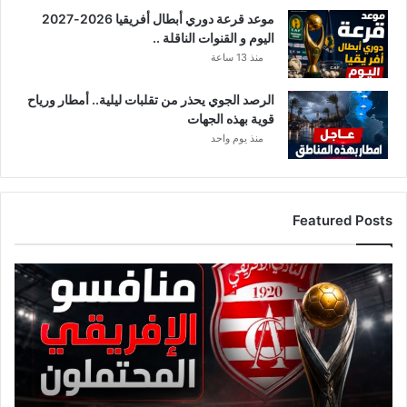
موعد قرعة دوري أبطال أفريقيا 2026-2027
و
اليوم و القنوات الناقلة ..
ر
ي
منذ 13 ساعة
ة
!
الرصد الجوي يحذر من تقلبات ليلية.. أمطار ورياح
قوية بهذه الجهات
منذ يوم واحد
Featured Posts
ق
ا
ئ
م
ة
م
ن
ا