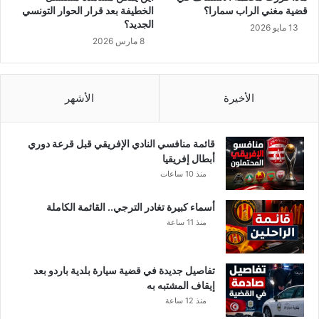
و
ة
قضية مغني الراب سمارا؟
الخطيفة بعد قرار الحوار التونسي
ا
و
الجديد؟
13 مايو 2026
ل
ا
8 مارس 2026
خ
ل
ي
ج
ا
و
ر
ي
الأخيرة
الأشهر
ي
ة
أ
و
س
ا
قائمة منافسي النادي الإفريقي قبل قرعة دوري
ا
ل
أبطال إفريقيا
ء
ب
منذ 10 ساعات
ل
ح
ر
ر
أسماء كبيرة تغادر الترجي.. القائمة الكاملة
ئ
ي
منذ 11 ساعة
ي
ة
س
.
ا
.
تفاصيل جديدة في قضية سيارة بلدية باردو بعد
ل
.
إيقاف المشتبه به
ج
منذ 12 ساعة
م
ه