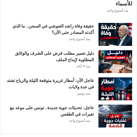
للأسماء
ر
ع
منذ أسبوع واحد
ة
د
حقيقة وفاة راشد الغنوشي في السجن.. ما الذي
و
أكدته المصادر حتى الآن؟
ر
منذ أسبوع واحد
ي
أ
دليل تعمير مطلب قرض على الشرف والوثائق
ب
المطلوبة لإيداع الملف
ط
منذ 4 أيام
ا
ل
عاجل الآن: أمطار غزيرة متوقعة الليلة والرياح تشتد
إ
في عدة ولايات
ف
منذ يومين
ر
ي
ق
عاجل: تحديثات جوية جديدة.. تونس على موعد مع
ي
تغيرات في الطقس
ا
منذ أسبوع واحد