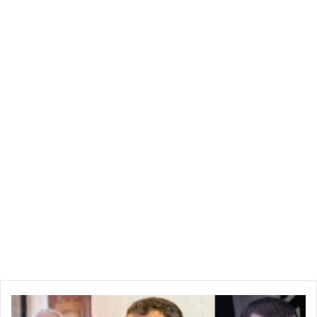
#أما بالنسبة لدور الزيت فهو يقتصر على تزييت و تبريد القطع
الداخلية للمحرك و التقليل من عملية الاحتكاك و التآكل.
5 هو لزوجة الزيت في الطقس البارد عند تشغيل المحرك.. #الشتاء(
winter)
40 لزوجة الزيت عند درجة حرارة عالية أي بعد تشغيل المحرك..⁦
أي كلما زاد الرقم 30, 40, 50, 60 كان أفضل للحفاظ على المحرك
في الدرجات العالية أي 60 أفضل من 40.
كلما نقص 0w, 5w, 10w, 15w, 20w كان أفضل عند تشغيل المحرك
في درجات الحرارة الدنيا.. حيث أن الزيت #تخف لزوجته كلما نقص
الرقم، أي 0w أفضل من 15w عند تشغيل المحرك.. حيث أن كلما
خف الزيت كلما كان أسهل له الانتقال إلى كل أجزاء المحرك،
⁦▪️⁩الدراسات تقول أن عملية تآكل المحرك تكون في الدقائق الأولى
بعد التشغيل و لهاذا يجب استعمال زيوت خفيفة للحفاظ على
ع
المحرك.
ب