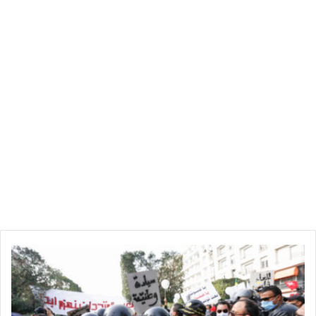
م
ح
ا
و
ل