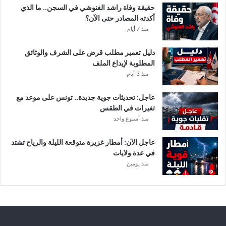
ب
حقيقة وفاة راشد الغنوشي في السجن.. ما الذي
ع
أكدته المصادر حتى الآن؟
د
منذ 7 أيام
إ
ي
دليل تعمير مطلب قرض على الشرف والوثائق
ق
المطلوبة لإيداع الملف
ا
منذ 3 أيام
ف
ا
عاجل: تحديثات جوية جديدة.. تونس على موعد مع
ل
تغيرات في الطقس
م
منذ أسبوع واحد
ش
ت
ب
عاجل الآن: أمطار غزيرة متوقعة الليلة والرياح تشتد
ه
في عدة ولايات
ب
منذ يومين
ه