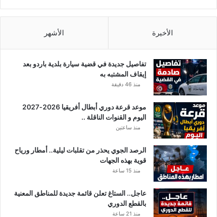
ل
ي
ا
ب
الأخيرة
الأشهر
س
ا
ذ
تفاصيل جديدة في قضية سيارة بلدية باردو بعد
ا
إيقاف المشتبه به
ن
منذ 46 دقيقة
ز
ل
موعد قرعة دوري أبطال أفريقيا 2026-2027
ا
اليوم و القنوات الناقلة ..
ل
منذ ساعتين
ا
ف
الرصد الجوي يحذر من تقلبات ليلية.. أمطار ورياح
ر
قوية بهذه الجهات
ي
منذ 15 ساعة
ق
ي
عاجل.. الستاغ تعلن قائمة جديدة للمناطق المعنية
بالقطع الدوري
منذ 21 ساعة