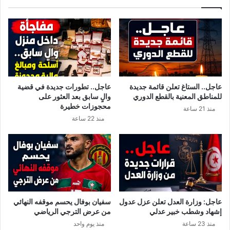
و
:
ا
ث
ل
و
أ
ر
م
ة
ن
س
ي
ت
ت
أ
عاجل.. الستاغ تعلن قائمة جديدة
عاجل.. تطورات جديدة في قضية
ص
ت
للمناطق المعنية بالقطع الدوري
والٍ سابق بعد العثور على
د
ي
محجوزات خطيرة
منذ 21 ساعة
ى
ع
منذ 22 ساعة
(
ل
ص
ى
و
ا
ر
ل
)
أ
خ
ض
ر
عاجل: وزارة العدل تعلن عزل عدول
سفيان بوفال يحسم موقفه النهائي
و
إشهاد وشطب خبير عدلي
من عرض الترجي الرياضي
ا
منذ 23 ساعة
منذ يوم واحد