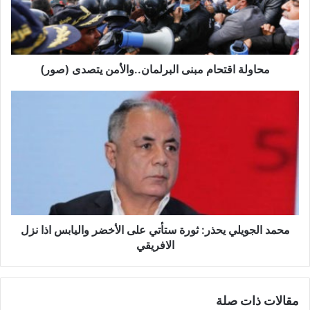
ة
ا
ق
ت
ح
محاولة اقتحام مبنى البرلمان..والأمن يتصدى (صور)
ا
م
م
م
ح
ب
م
ن
د
ى
ا
ا
ل
ل
ج
ب
و
ر
ي
ل
ل
محمد الجويلي يحذر: ثورة ستأتي على الأخضر واليابس اذا نزل
م
ي
الافريقي
ا
ي
ن
ح
.
ذ
مقالات ذات صلة
.
ر