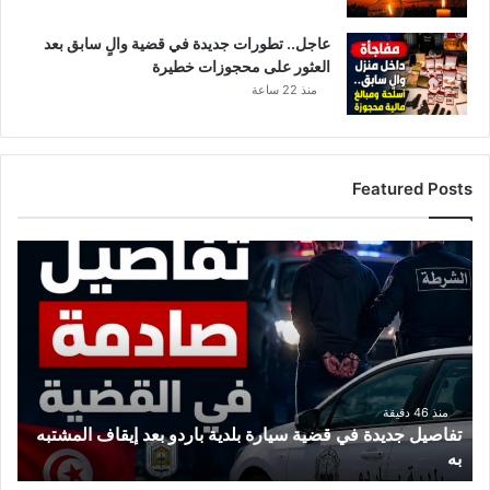
عاجل.. تطورات جديدة في قضية والٍ سابق بعد
العثور على محجوزات خطيرة
منذ 22 ساعة
Featured Posts
ت
ف
ا
ص
ي
ل
ج
د
منذ 46 دقيقة
تفاصيل جديدة في قضية سيارة بلدية باردو بعد إيقاف المشتبه
ي
به
د
ة