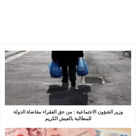
و
ز
ي
ر
ا
ل
ش
ؤ
و
ن
وزير الشؤون الاجتماعية : من حق الفقراء مقاضاة الدولة
ا
للمطالبة بالعيش الكريم
ل
ا
م