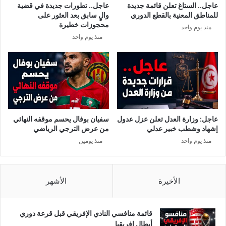
عاجل.. الستاغ تعلن قائمة جديدة
عاجل.. تطورات جديدة في قضية
ض
ك
للمناطق المعنية بالقطع الدوري
والٍ سابق بعد العثور على
ا
ي
محجوزات خطيرة
منذ يوم واحد
ة
مُ
منذ يوم واحد
ا
خ
ل
ت
د
ل
و
س
ل
ا
ة
ل
ل
ـ
ل
ـ
عاجل: وزارة العدل تعلن عزل عدول
سفيان بوفال يحسم موقفه النهائي
م
3
إشهاد وشطب خبير عدلي
من عرض الترجي الرياضي
ط
2
منذ يوم واحد
منذ يومين
ا
0
ل
م
ب
ل
ة
ي
الأخيرة
الأشهر
ب
و
ا
ن
ل
:
قائمة منافسي النادي الإفريقي قبل قرعة دوري
ع
ا
أبطال إفريقيا