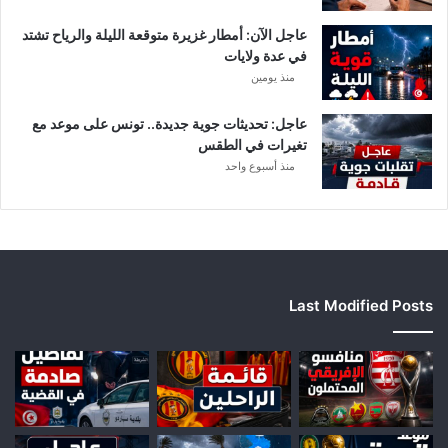
ل
عاجل الآن: أمطار غزيرة متوقعة الليلة والرياح تشتد
إ
في عدة ولايات
ف
منذ يومين
ر
ي
ق
عاجل: تحديثات جوية جديدة.. تونس على موعد مع
ي
تغيرات في الطقس
ا
منذ أسبوع واحد
Last Modified Posts