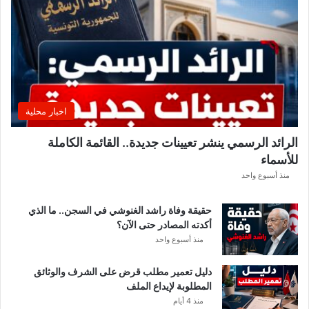
ل
إ
ف
ر
ي
ق
ي
ق
اخبار محلية
ب
ل
الرائد الرسمي ينشر تعيينات جديدة.. القائمة الكاملة
ق
للأسماء
ر
ع
منذ أسبوع واحد
ة
د
حقيقة وفاة راشد الغنوشي في السجن.. ما الذي
و
أكدته المصادر حتى الآن؟
ر
منذ أسبوع واحد
ي
أ
دليل تعمير مطلب قرض على الشرف والوثائق
ب
المطلوبة لإيداع الملف
ط
منذ 4 أيام
ا