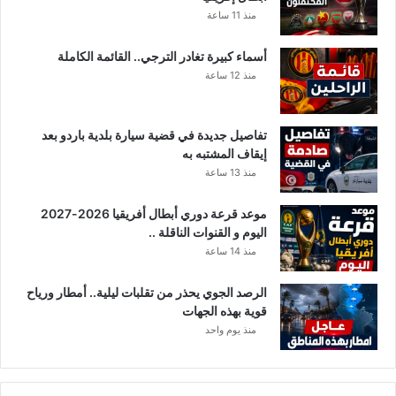
ي
خ
منذ 11 ساعة
ش
ت
ا
ف
أسماء كبيرة تغادر الترجي.. القائمة الكاملة
ل
ى
منذ 12 ساعة
ك
م
ر
ن
ي
ا
تفاصيل جديدة في قضية سيارة بلدية باردو بعد
م
ل
إيقاف المشتبه به
ق
منذ 13 ساعة
ي
ر
موعد قرعة دوري أبطال أفريقيا 2026-2027
و
اليوم و القنوات الناقلة ..
ا
ن
منذ 14 ساعة
و
م
الرصد الجوي يحذر من تقلبات ليلية.. أمطار ورياح
ه
قوية بهذه الجهات
رّ
منذ يوم واحد
ب
م
ت