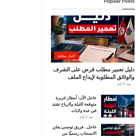
Popular Posts
ب
ي
ة
ت
ص
د
ر
ب
ل
اخبار محلية
ا
غً
دليل تعمير مطلب قرض على الشرف
ا
والوثائق المطلوبة لإيداع الملف
ه
منذ 5 أيام
ا
مً
عاجل الآن: أمطار غزيرة
ا
متوقعة الليلة والرياح تشتد
في عدة ولايات
منذ 3 أيام
عاجل.. فريق تونسي يعلن
الانسحاب رسميًا من