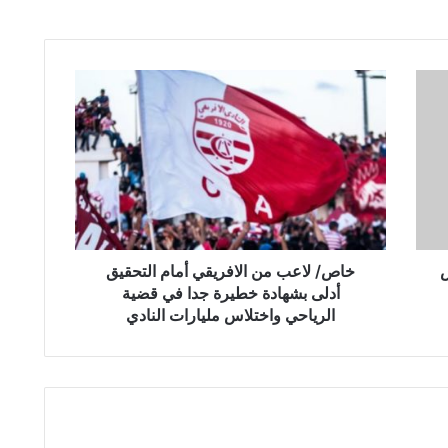
خ
ا
ص
/
ل
ا
ع
ب
م
س
ن
خاص/ لاعب من الافريقي أمام التحقيق
ا
أدلى بشهادة خطيرة جدا في قضية
ل
الرياحي واختلاس مليارات النادي
ا
ف
ر
ي
ق
ي