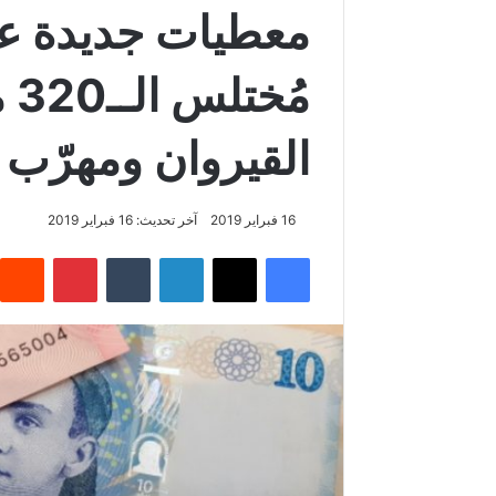
معطيات جديدة عن 
مُ
القيروان ومهرّب
16 فبراير 2019
آخر تحديث: 16 فبراير 2019
فيسبوك
‫X
لينكدإن
‏Tumblr
بينتيريست