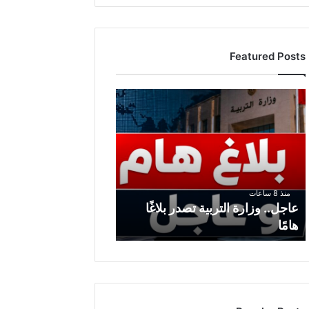
Featured Posts
ع
ا
ج
ل
.
.
و
منذ 8 ساعات
ز
عاجل.. وزارة التربية تصدر بلاغًا
ا
هامًا
ر
ة
ا
ل
ت
ر