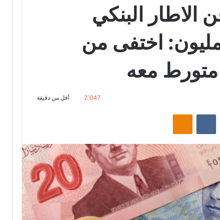
الاطار البنكي
ختلس الــ320 مليون: اختفى من
 متورط معه
2٬047
أقل من دقيقة
‏Reddit
‏VKontakte
Odnoklassniki