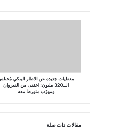
م
ع
ط
ي
ا
ت
ج
د
ي
د
معطيات جديدة عن الاطار البنكي مُختل
ة
الــ320 مليون: اختفى من القيروان
ع
ومهرّب متورط معه
ن
ا
ل
ا
ط
مقالات ذات صلة
ا