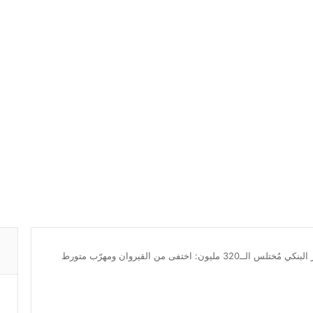
معطيات جديدة عن الاطار البنكي مُختلس الــ320 مليون: اختفى من القيروان ومهرّب متورط