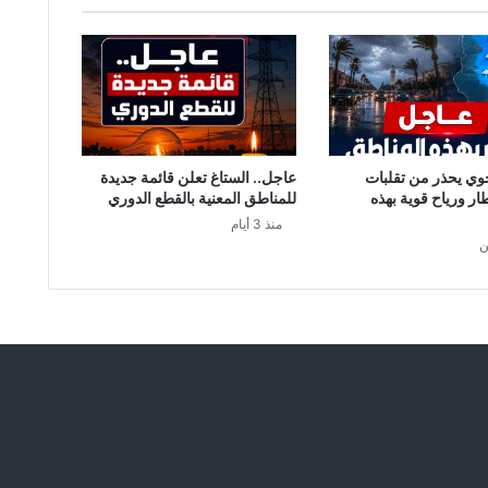
أ
م
ا
م
ا
ل
ت
ح
وي يحذر من تقلبات
عاجل.. الستاغ تعلن قائمة جديدة
ق
طار ورياح قوية بهذه
للمناطق المعنية بالقطع الدوري
ي
منذ 3 أيام
ق
ن
أ
د
ل
ى
ب
ش
ه
ا
د
ة