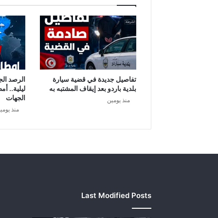
ر
ا
ل
ب
ن
ك
ي
مُ
تفاصيل جديدة في قضية سيارة
الرصد الج
خ
بلدية باردو بعد إيقاف المشتبه به
ليلية.. أم
ت
الجهات
منذ يومين
ل
منذ يومي
س
ا
ل
ـ
ـ
3
2
0
Last Modified Posts
م
ل