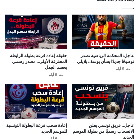
و
م
و
ن
ك
ت
ل
خ
ا
ب
ء
ا
ي
ل
ج
ت
عاجل: المحكمة الرياضية تصدر
حقيقة إعادة قرعة بطولة الرابطة
مّ
و
توضيحًا جديدًا بشأن يوسف بلايلي
المحترفة الأولى.. مصدر رسمي
د
ن
يحسم الجدل
منذ 5 أيام
و
س
منذ 5 أيام
ن
ي
ا
.
س
.
ت
ه
ث
ذ
م
ا
ا
م
ر
ا
عاجل.. فريق تونسي يعلن
إعادة سحب قرعة البطولة التونسية
ا
ق
الانسحاب رسميًا من بطولة الموسم
للموسم الجديد
ت
ا
الجديد
منذ 6 أيام