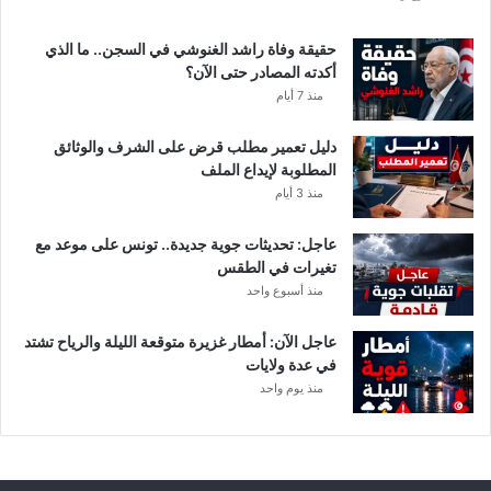
ط
ا
حقيقة وفاة راشد الغنوشي في السجن.. ما الذي
ر
أكدته المصادر حتى الآن؟
و
منذ 7 أيام
ر
ي
دليل تعمير مطلب قرض على الشرف والوثائق
ا
المطلوبة لإيداع الملف
ح
منذ 3 أيام
ق
و
عاجل: تحديثات جوية جديدة.. تونس على موعد مع
ي
تغيرات في الطقس
ة
منذ أسبوع واحد
ب
ه
ذ
عاجل الآن: أمطار غزيرة متوقعة الليلة والرياح تشتد
ه
في عدة ولايات
ا
منذ يوم واحد
ل
ج
ه
ا