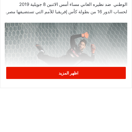
الوطني ضد نظيره الغاني مساء أمس الاثنين 8 جويلية 2019
لحساب الدور 16 من بطولة كأس إفريقيا للأمم التي تستضيفها مصر.
اظهر المزيد
معز استمات ككاسر أفرد جناحيه مدافعا بشراسة عن شباكه طيلة
ردهات المقابلة، ولعل اعتراضه على قرار استبداله أواخر الشوط
الإضافي أكبر دليل على روحه القتالية والانتصارية وحماسه اللامحدود
في إكمال التحدي الذي بدأه مع زملائه في المقابلة المصيرية.