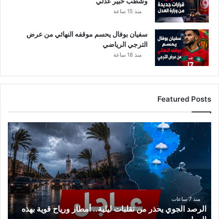
وشطب خبير عدلي
منذ 15 ساعة
سفيان بوفال يحسم موقفه النهائي من عرض
الترجي الرياضي
منذ 18 ساعة
Featured Posts
ا
ل
ر
ص
د
ا
ل
ج
منذ 7 ساعات
الرصد الجوي يحذر من تقلبات ليلية.. أمطار ورياح قوية بهذه
و