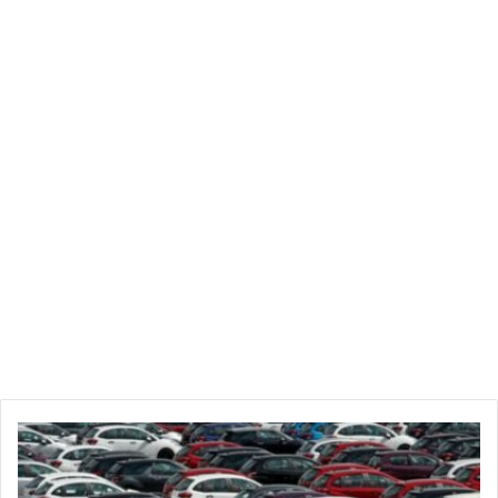
ت
ر
ا