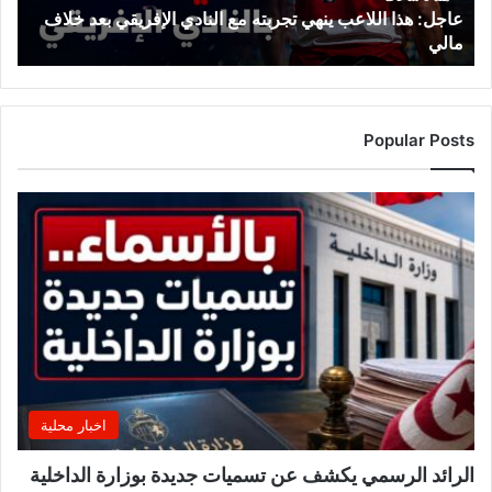
عاجل: هذا اللاعب ينهي تجربته مع النادي الإفريقي بعد خلاف
ا
مالي
ل
ل
ا
ع
ب
Popular Posts
ي
ن
ه
ي
ت
ج
ر
ب
ت
ه
م
ع
اخبار محلية
ا
ل
الرائد الرسمي يكشف عن تسميات جديدة بوزارة الداخلية
ن