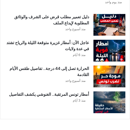
منذ يوم واحد
ا
د
ي
دليل تعمير مطلب قرض على الشرف والوثائق
ا
المطلوبة لإيداع الملف
ل
منذ أسبوع واحد
إ
ف
عاجل الآن: أمطار غزيرة متوقعة الليلة والرياح تشتد
ر
في عدة ولايات
ي
منذ 6 أيام
ق
ي
الحرارة تصل إلى 44 درجة.. تفاصيل طقس الأيام
ب
القادمة
ع
منذ أسبوع واحد
د
خ
أمطار تونس المرتقبة.. الغنوشي يكشف التفاصيل
ل
منذ 3 أيام
ا
ف
م
ا
ل