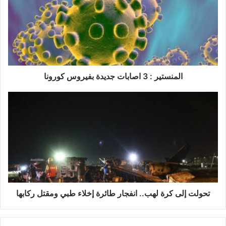
م
ن
س
ت
ي
ر
:
3
المنستير : 3 اصابات جديدة بفيروس كورونا
ا
ص
ت
ا
ح
ب
و
ا
ل
ت
ت
ج
إ
د
ل
ي
ى
د
ك
ة
ر
تحولت إلى كرة لهب.. انفجار طائرة إخلاء طبي ومقتل ركابها
ب
ة
ف
ل
ي
ه