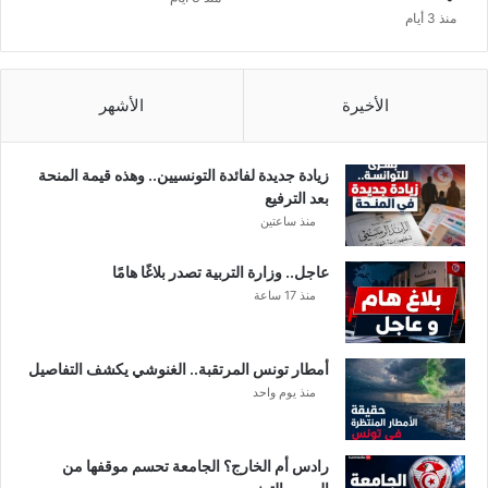
ي
منذ 3 أيام
و
م
ق
ت
الأخيرة
الأشهر
ل
ر
ك
زيادة جديدة لفائدة التونسيين.. وهذه قيمة المنحة
ا
بعد الترفيع
ب
منذ ساعتين
ه
ا
عاجل.. وزارة التربية تصدر بلاغًا هامًا
منذ 17 ساعة
أمطار تونس المرتقبة.. الغنوشي يكشف التفاصيل
منذ يوم واحد
رادس أم الخارج؟ الجامعة تحسم موقفها من