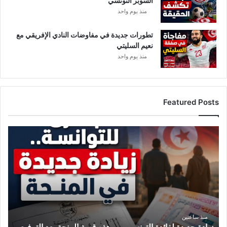
السوبر التونسي
منذ يوم واحد
تطورات جديدة في مفاوضات النادي الإفريقي مع
نعيم السليتي
منذ يوم واحد
Featured Posts
ز
ي
ا
د
ة
ج
د
ي
د
منذ ساعتين