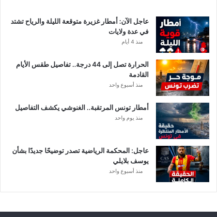
ق
ي
عاجل الآن: أمطار غزيرة متوقعة الليلة والرياح تشتد
م
في عدة ولايات
ة
منذ 4 أيام
ا
ل
الحرارة تصل إلى 44 درجة.. تفاصيل طقس الأيام
م
القادمة
ن
منذ أسبوع واحد
ح
ة
أمطار تونس المرتقبة.. الغنوشي يكشف التفاصيل
ب
منذ يوم واحد
ع
د
ا
ل
عاجل: المحكمة الرياضية تصدر توضيحًا جديدًا بشأن
ت
يوسف بلايلي
ر
منذ أسبوع واحد
ف
ي
ع