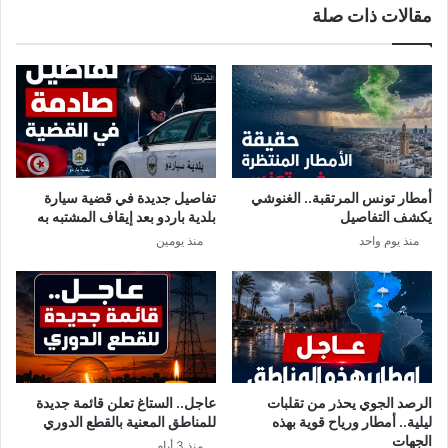
مقالات ذات صلة
ر
ب
و
.
س
.
ك
ا
و
ن
ر
ف
و
ج
ن
ا
ا
ر
أمطار تونس المرتقبة.. الغنوشي
تفاصيل جديدة في قضية سيارة
ط
يكشف التفاصيل
بلدية باردو بعد إيقاف المشتبه به
ا
منذ يوم واحد
منذ يومين
ئ
ر
ة
إ
خ
ل
ا
ء
الرصد الجوي يحذر من تقلبات
عاجل.. الستاغ تعلن قائمة جديدة
ط
ليلية.. أمطار ورياح قوية بهذه
للمناطق المعنية بالقطع الدوري
ب
الجهات
منذ 3 أيام