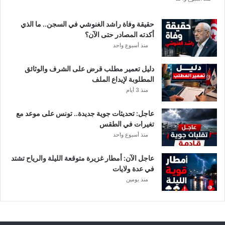
ة
د
حقيقة وفاة راشد الغنوشي في السجن.. ما الذي
و
أكدته المصادر حتى الآن؟
ر
منذ أسبوع واحد
ي
أ
دليل تعمير مطلب قرض على الشرف والوثائق
ب
المطلوبة لإيداع الملف
ط
منذ 3 أيام
ا
ل
عاجل: تحديثات جوية جديدة.. تونس على موعد مع
إ
تغيرات في الطقس
ف
منذ أسبوع واحد
ر
ي
ق
عاجل الآن: أمطار غزيرة متوقعة الليلة والرياح تشتد
ي
في عدة ولايات
ا
منذ يومين