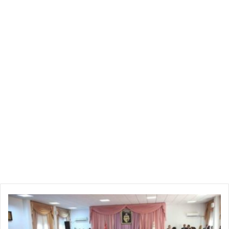
ا
ل
ش