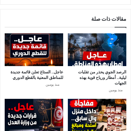
ف
ك
ي
ش
م
ف
مقالات ذات صلة
غ
أ
ا
س
د
ب
ر
ا
ة
ب
أ
م
م
ق
ي
ا
ر
ط
الرصد الجوي يحذر من تقلبات
عاجل.. الستاغ تعلن قائمة جديدة
ق
ع
ليلية.. أمطار ورياح قوية بهذه
للمناطق المعنية بالقطع الدوري
ط
ت
الجهات
منذ يومين
ر
ه
منذ يومين
ل
ل
ل
ـ
ق
ا
م
ل
ة
ق
ا
م
ل
ة