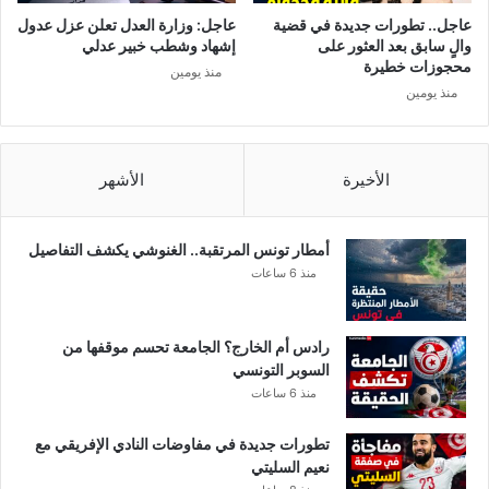
ع
ا
عاجل.. تطورات جديدة في قضية
عاجل: وزارة العدل تعلن عزل عدول
ر
ل
والٍ سابق بعد العثور على
إشهاد وشطب خبير عدلي
ب
ع
محجوزات خطيرة
منذ يومين
ي
ر
منذ يومين
ة
ب
ي
ة
الأخيرة
الأشهر
أمطار تونس المرتقبة.. الغنوشي يكشف التفاصيل
منذ 6 ساعات
رادس أم الخارج؟ الجامعة تحسم موقفها من
السوبر التونسي
منذ 6 ساعات
تطورات جديدة في مفاوضات النادي الإفريقي مع
نعيم السليتي