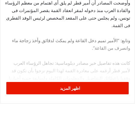
وأوضحت المصادر أن أمير قطر لم يلق أى اهتمام من معظم الرؤساء
والقادة العرب منذ دخوله لمقر انعقاد القمة بقصر المؤتمرات فى
تونس، ولم يجلس حتى على المقعد المخصص لرئيس الوفد القطرى
فى القمة.
وتابع: “الأمير تميم دخل القاعة ولم يمكث لدقائق وأخذ زجاجة ماء
وانصرف من القاعة”.
كانت هذه تفاصيل خبر مصادر دبلوماسية: تجاهل الرؤساء العرب
لأمير قطر أرغمه على مغادرة القمة لهذا اليوم نرجوا بأن نكون قد
وفقنا بإعطائك التفاصيل والمعلومات الكامله ولمتابعة جميع أخبارنا
يمكنك الإشتراك في نظام التنبيهات او في احد أنظمتنا المختلفة
اظهر المزيد
لتزويدك بكل ما هو جديد.