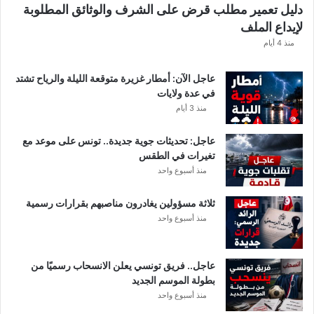
دليل تعمير مطلب قرض على الشرف والوثائق المطلوبة
ش
لإيداع الملف
ف
ا
منذ 4 أيام
ل
ت
عاجل الآن: أمطار غزيرة متوقعة الليلة والرياح تشتد
ف
في عدة ولايات
ا
منذ 3 أيام
ص
ي
عاجل: تحديثات جوية جديدة.. تونس على موعد مع
ل
تغيرات في الطقس
منذ أسبوع واحد
ثلاثة مسؤولين يغادرون مناصبهم بقرارات رسمية
منذ أسبوع واحد
عاجل.. فريق تونسي يعلن الانسحاب رسميًا من
بطولة الموسم الجديد
منذ أسبوع واحد