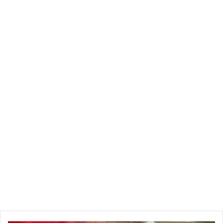
بدورها قامت رئيسة الجلسة بسحب الكلمة من نائبة الدستوري
الديمقراطي ودعتها إلى احترام النظام الداخلي وعدم التعقيب على
مداخلة زميلها، معتبرة أن ما جاء على لسان موسى في حقّها
اتهامات خطيرة.