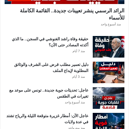
.
الرائد الرسمي ينشر تعيينات جديدة.. القائمة الكاملة
.
للأسماء
أ
م
منذ أسبوع واحد
ط
ا
حقيقة وفاة راشد الغنوشي في السجن.. ما الذي
ر
أكدته المصادر حتى الآن؟
و
منذ 7 أيام
ر
ي
دليل تعمير مطلب قرض على الشرف والوثائق
ا
المطلوبة لإيداع الملف
ح
منذ 3 أيام
ق
و
عاجل: تحديثات جوية جديدة.. تونس على موعد مع
ي
تغيرات في الطقس
ة
منذ أسبوع واحد
ب
ه
ذ
عاجل الآن: أمطار غزيرة متوقعة الليلة والرياح تشتد
ه
في عدة ولايات
ا
منذ يوم واحد