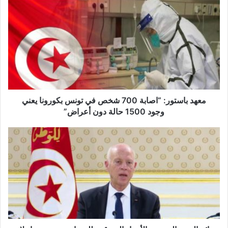
م
ع
ه
د
ب
ا
س
ت
و
ر
معهد باستور: “اصابة 700 شخص في تونس بكورونا يعني
:
وجود 1500 حالة دون أعراض”
“
ا
ن
ص
ت
ا
ا
ب
ئ
ة
ج
7
ا
0
ل
0
ح
ش
ج
خ