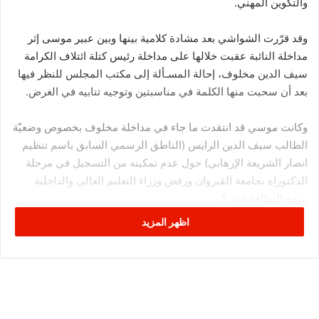
والتكوين المهني.
وقد قرّرت الشواشي بعد مشادة كلامية بينها وبين عبير موسى إثر
مداخلة النائبة عقبت خلالها على مداخلة رئيس كتلة ائتلاف الكرامة
سيف الدين مخلوف، إحالة المسـألة إلى مكتب المجلس للنظر فيها
بعد أن سحبت منها الكلمة في مناسبتين وتوجيه تنابيه في الغرض.
وكانت موسي قد انتقدت ما جاء في مداخلة مخلوف بخصوص وضعيّة
الطالب سيف الدين الرايس (الناطق الرسمي السابق باسم تنظيم
انصار الشريعة الإرهابي) حول عدم تمكينه من التسجيل في مرحلة
الدكتوراه بجامعة القيروان ورفض وزراء التعليم العالي والداخلية
منحه البطاقة عدد 3.
اظهر المزيد
وذكّرت موسي بأنّ الدولة التونسيّة كانت قد صنّفت تنظيم أنصار
الشريعة كتنظيم إرهابي منذ سنة 2012 متّهمة النائب المذكور بتبييض
الإرهاب داخل البرلمان واصفة اياه بمحامي الارهاب منتقدة السكوت
على المسألة من قبل رئيسة الجلسة محمّلة اياها مسؤولية الدفاع
عن الارهابيين خلال الجلسة وبالاشتراك في تبييض الارهاب.