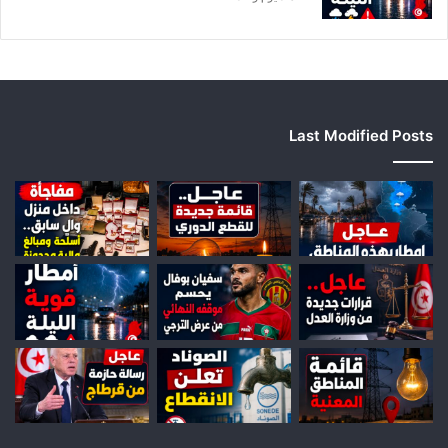
ل
ج
ه
ا
ت
Last Modified Posts