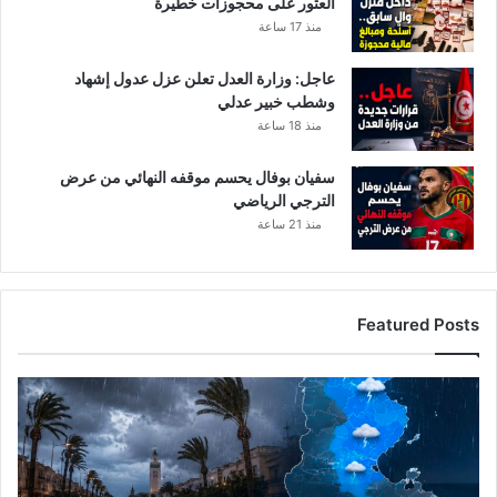
العثور على محجوزات خطيرة
ل
منذ 17 ساعة
ا
ن
عاجل: وزارة العدل تعلن عزل عدول إشهاد
ت
وشطب خبير عدلي
ص
ا
منذ 18 ساعة
ر
ع
سفيان بوفال يحسم موقفه النهائي من عرض
ل
الترجي الرياضي
ى
منذ 21 ساعة
ك
و
ر
و
Featured Posts
ن
ا
ا
ل
ر
ص
د