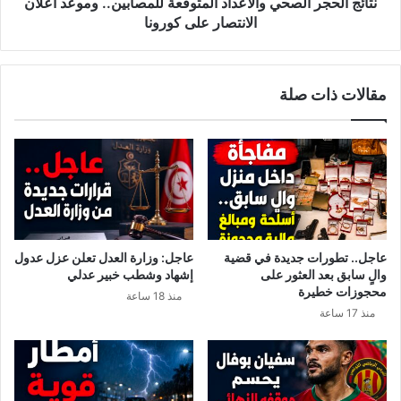
ر
نتائج الحجر الصحي والأعداد المتوقعة للمصابين.. وموعد اعلان
ص
ا
الانتصار على كورونا
ف
ل
ي
ص
ت
ح
مقالات ذات صلة
و
ي
ن
و
س
ا
ب
ل
ك
أ
و
ع
ر
د
و
ا
ن
د
عاجل.. تطورات جديدة في قضية
عاجل: وزارة العدل تعلن عزل عدول
ا
ا
والٍ سابق بعد العثور على
إشهاد وشطب خبير عدلي
ي
ل
محجوزات خطيرة
منذ 18 ساعة
ع
م
منذ 17 ساعة
ن
ت
ي
و
و
ق
ج
ع
و
ة