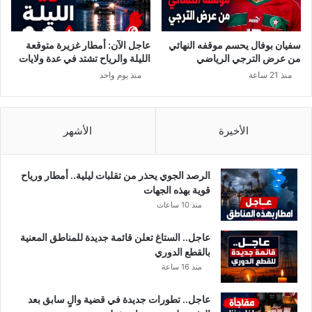
د
ل
1
ل
5
م
سفيان بوفال يحسم موقفه النهائي
عاجل الآن: أمطار غزيرة متوقعة
0
ص
من عرض الترجي الرياضي
الليلة والرياح تشتد في عدة ولايات
0
ا
منذ 21 ساعة
منذ يوم واحد
ح
ب
ا
ي
ل
ن
ة
.
الأخيرة
الأشهر
د
.
و
و
ن
م
الرصد الجوي يحذر من تقلبات ليلية.. أمطار ورياح
أ
و
قوية بهذه الجهات
ع
ع
منذ 10 ساعات
ر
د
ا
ا
عاجل.. الستاغ تعلن قائمة جديدة للمناطق المعنية
ض
ع
بالقطع الدوري
”
ل
منذ 16 ساعة
ا
ن
عاجل.. تطورات جديدة في قضية والٍ سابق بعد
ا