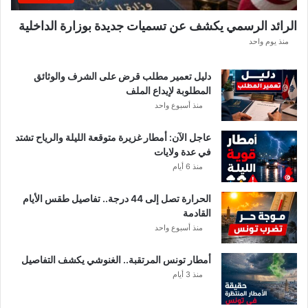
ا
ط
الرائد الرسمي يكشف عن تسميات جديدة بوزارة الداخلية
ق
منذ يوم واحد
ا
ل
أ
دليل تعمير مطلب قرض على الشرف والوثائق
ك
المطلوبة لإيداع الملف
ث
منذ أسبوع واحد
ر
ت
عاجل الآن: أمطار غزيرة متوقعة الليلة والرياح تشتد
أ
في عدة ولايات
ث
منذ 6 أيام
رً
ا
الحرارة تصل إلى 44 درجة.. تفاصيل طقس الأيام
القادمة
منذ أسبوع واحد
أمطار تونس المرتقبة.. الغنوشي يكشف التفاصيل
منذ 3 أيام