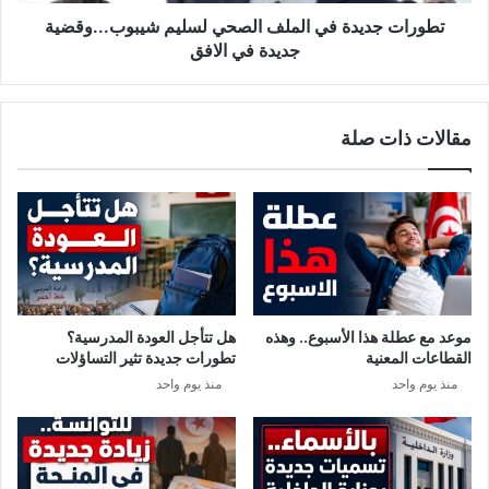
ي
ب
د
تطورات جديدة في الملف الصحي لسليم شيبوب...وقضية
ا
ة
جديدة في الافق
ر
ف
ف
ي
ت
ا
مقالات ذات صلة
ر
ل
ة
م
ح
ل
ض
ف
ا
ا
ن
ل
ة
ص
ا
ح
ل
ي
موعد مع عطلة هذا الأسبوع.. وهذه
هل تتأجل العودة المدرسية؟
ف
ل
القطاعات المعنية
تطورات جديدة تثير التساؤلات
ي
س
منذ يوم واحد
منذ يوم واحد
ر
ل
و
ي
س
م
ع
ش
ن
ي