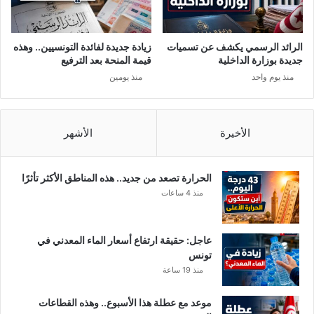
د
ب
إ
و
ق
ب
الرائد الرسمي يكشف عن تسميات
زيادة جديدة لفائدة التونسيين.. وهذه
ر
.
جديدة بوزارة الداخلية
قيمة المنحة بعد الترفيع
ا
.
منذ يوم واحد
منذ يومين
ر
.
ا
و
ل
ق
ح
ض
الأخيرة
الأشهر
ج
ي
ر
ة
ا
ج
الحرارة تصعد من جديد.. هذه المناطق الأكثر تأثرًا
ل
د
منذ 4 ساعات
م
ي
و
د
ج
ة
عاجل: حقيقة ارتفاع أسعار الماء المعدني في
ه
ف
تونس
"
ي
منذ 19 ساعة
ا
ل
موعد مع عطلة هذا الأسبوع.. وهذه القطاعات
ا