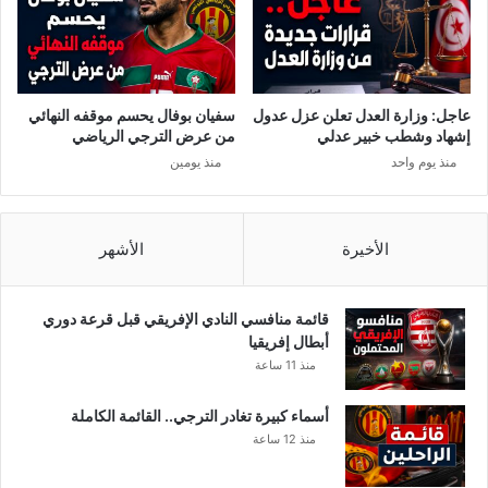
0
2
0
س
ي
عاجل: وزارة العدل تعلن عزل عدول
سفيان بوفال يحسم موقفه النهائي
ك
إشهاد وشطب خبير عدلي
من عرض الترجي الرياضي
و
منذ يوم واحد
منذ يومين
ن
ت
و
ن
الأخيرة
الأشهر
س
ي
ا
قائمة منافسي النادي الإفريقي قبل قرعة دوري
…
أبطال إفريقيا
د
منذ 11 ساعة
و
ن
أسماء كبيرة تغادر الترجي.. القائمة الكاملة
ف
منذ 12 ساعة
ن
ا