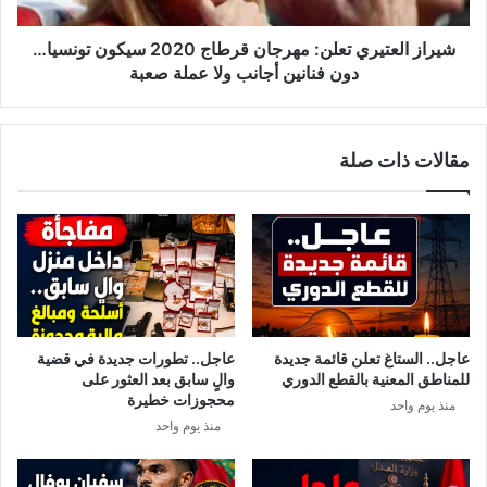
ع
و
ت
ا
ي
شيراز العتيري تعلن: مهرجان قرطاج 2020 سيكون تونسيا…
خ
ر
دون فنانين أجانب ولا عملة صعبة
ا
ي
ص
ت
ا
ع
مقالات ذات صلة
ي
ل
ش
ن
م
:
ل
م
1
ه
4
ر
2
ج
0
ا
س
ن
عاجل.. الستاغ تعلن قائمة جديدة
عاجل.. تطورات جديدة في قضية
ج
ق
للمناطق المعنية بالقطع الدوري
والٍ سابق بعد العثور على
ي
ر
محجوزات خطيرة
منذ يوم واحد
ن
ط
منذ يوم واحد
ا
ا
ج
2