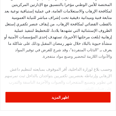
المختصة للأمن الوطني مؤخرا بالتنسيق مع الإدارتين المركزيتين
لمكافحة الإرهاب والاستعلامات العامة، في عملية إستباقية نوعية بعد
متابعة فنية وميدانية دقيقية تحت إشراف مباشر للنيابة العمومية
بالقطب القضائي لمكافحة الإرهاب، من إيقاف عنصر تكفيري إستغل
الظروف الإستثنائية التي تشهدها بلادنا، للتخطيط لتنفيذ عملية
إرهابية (بلغت مرحلتها الأخيرة)، تستهدف إحدى المؤسسات الأمنية أو
منشأة حيوية بالبلاد خلال شهر رمضان المقبل وذلك على شاكلة ما
يعرف بـ “الذئاب المنفردة”، وقد شرع للغرض في توفير المواد
والأدوات اللازمة لتحضير وصنع مواد متفجرة.
وحسب بلاغ لوزارة الداخلية، أقر الموقوف بمبايعته لتنظيم داعش
الإرهابي وإرتباطه بعنصريين تكفيريين يتواجدان بالداخل ثبت تمرسهم
في تطوير وتصنيع المتفجرات والعبوات والأحزمة الناسفة والتدرب
على فنيات الطعن.
اظهر المزيد
بإحالة جميع الأطراف على القطب القضائي لمكافحة الإرهاب، أصدر
في شأنهم بطاقات إيداع بالسجن.