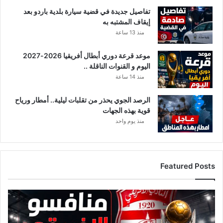
ن
تفاصيل جديدة في قضية سيارة بلدية باردو بعد
ي
إيقاف المشتبه به
ن
منذ 13 ساعة
أ
ج
موعد قرعة دوري أبطال أفريقيا 2026-2027
ا
اليوم و القنوات الناقلة ..
ن
ب
منذ 14 ساعة
و
ل
الرصد الجوي يحذر من تقلبات ليلية.. أمطار ورياح
ا
قوية بهذه الجهات
ع
منذ يوم واحد
م
ل
ة
ص
Featured Posts
ع
ب
ة
ق
ا
ئ