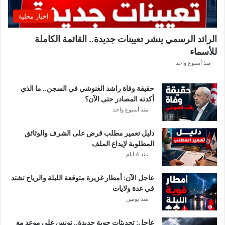
ق
اخبار محلية
ب
ل
الرائد الرسمي ينشر تعيينات جديدة.. القائمة الكاملة
ق
للأسماء
ر
ع
منذ أسبوع واحد
ة
د
حقيقة وفاة راشد الغنوشي في السجن.. ما الذي
و
أكدته المصادر حتى الآن؟
ر
منذ أسبوع واحد
ي
أ
دليل تعمير مطلب قرض على الشرف والوثائق
ب
المطلوبة لإيداع الملف
ط
منذ 4 أيام
ا
ل
عاجل الآن: أمطار غزيرة متوقعة الليلة والرياح تشتد
إ
في عدة ولايات
ف
منذ يومين
ر
ي
ق
عاجل: تحديثات جوية جديدة.. تونس على موعد مع