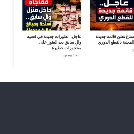
ا
ب
ل
س
ي
ستاغ تعلن قائمة جديدة
عاجل.. تطورات جديدة في قضية
لمعنية بالقطع الدوري
والٍ سابق بعد العثور على
محجوزات خطيرة
ن
منذ يومين