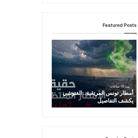
Featured Posts
أ
م
ط
ا
ر
ت
و
منذ 10 ساعات
ن
أمطار تونس المرتقبة.. الغنوشي
س
يكشف التفاصيل
ا
ل
م
ر
ت
ق