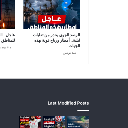
د
ي
د
ة
ب
ف
الرصد الجوي يحذر من تقلبات
عاجل.. ال
ي
ليلية.. أمطار ورياح قوية بهذه
للمناطق ا
ر
الجهات
منذ يومي
و
منذ يومين
س
ك
و
ر
و
ن
ا
و
Last Modified Posts
ا
ر
ت
ف