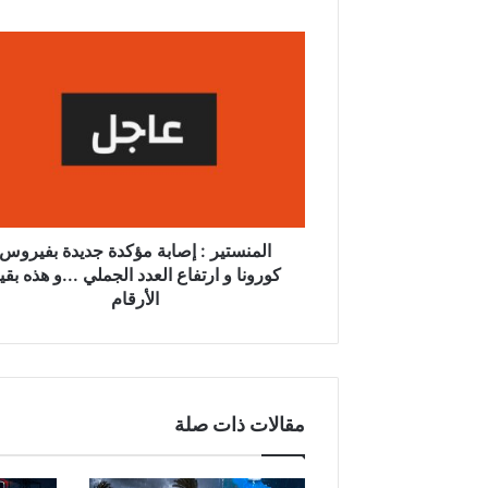
ا
ل
م
ن
س
ت
ي
ر
:
إ
المنستير : إصابة مؤكدة جديدة بفيروس
ص
كورونا و ارتفاع العدد الجملي ...و هذه بقي
ا
الأرقام
ب
ة
م
ؤ
ك
مقالات ذات صلة
د
ة
ج