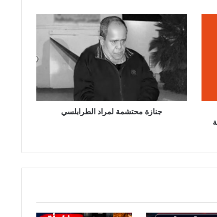
ج
ن
ا
ز
ة
م
ح
ت
ش
م
جنازة محتشمة لمراد الطرابلسي
ة
ة
ل
م
ر
ا
د
ا
ل
ط
ر