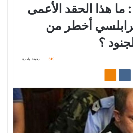
ما هذا الحقد الأعمى
رابلسي أخطر من
لجنود ؟
619
دقيقة واحدة
‏Reddit
‏VKontakte
Odnoklassniki