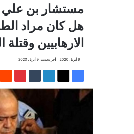
مستشار بن علي : 
هل كان مراد الط
الارهابيين وقتلة ا
9 أبريل 2020
آخر تحديث: 9 أبريل 2020
فيسبوك
‫X
لينكدإن
‏Tumblr
بينتيريست