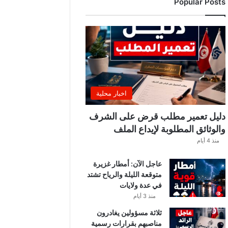
Popular Posts
ب
ة
.
.
ا
ل
غ
ن
و
اخبار محلية
ش
ي
دليل تعمير مطلب قرض على الشرف
ي
والوثائق المطلوبة لإيداع الملف
ك
منذ 4 أيام
ش
ف
عاجل الآن: أمطار غزيرة
ا
متوقعة الليلة والرياح تشتد
ل
في عدة ولايات
ت
ف
منذ 3 أيام
ا
ثلاثة مسؤولين يغادرون
ص
مناصبهم بقرارات رسمية
ي