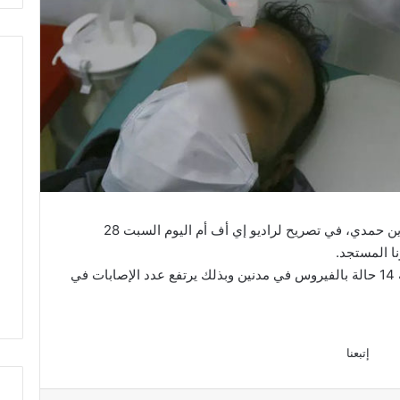
أكد المدير الجهوي للصحة في مدنين جمال الدين حمدي، في تصريح لراديو إي أف أم اليوم السبت 28
وكانت وزارة الصحة قد كشفت أمس عن إصابة 14 حالة بالفيروس في مدنين وبذلك يرتفع عدد الإصابات في
إتبعنا