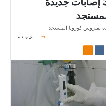
مدنين …تسجيل 3 إصابات جديدة
لمستجد
521
أقل من دقيقة
‏Reddit
‏VKontakte
Odnoklassniki