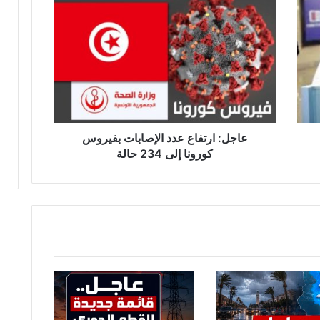
ع
ا
ج
ل
:
ا
ر
ت
ف
ا
عاجل: ارتفاع عدد الإصابات بفيروس
ع
كورونا إلى 234 حالة
ع
د
د
ا
ل
إ
ص
ا
ب
ا
ت