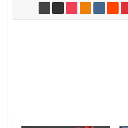
بينتيريست
‏Reddit
‏VKontakte
Odnoklassniki
‫Pocket
مشاركة عبر البريد
طباعة