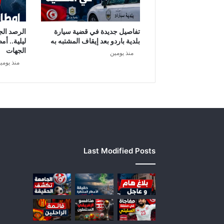
ش
ب
ا
تفاصيل جديدة في قضية سيارة
الرصد الج
ب
بلدية باردو بعد إيقاف المشتبه به
ليلية.. أم
ي
الجهات
منذ يومين
ل
منذ يومي
إ
ي
و
ا
ء
ا
ل
م
Last Modified Posts
ش
م
و
ل
ي
ن
ب