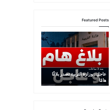
Featured Posts
ع
ا
ج
ل
.
.
و
منذ 3 ساعات
ز
عاجل.. وزارة التربية تصدر بلاغًا
ا
هامًا
ر
ة
ا
ل
ت
ر