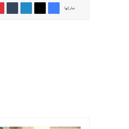
فيسبوك
‫X
لينكدإن
‏Tumblr
شاركها