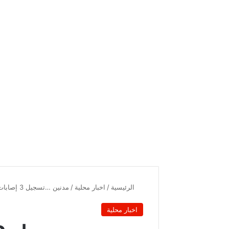
الرئيسية
/
اخبار محلية
/
مدنين …تسجيل 3 إصابات جديدة بفيروس كورونا المستجد
اخبار محلية