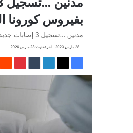
بفيروس كورونا ا
مدنين …تسجيل 3 إصابات جديدة بفيروس كورونا المستجد
28 مارس 2020
آخر تحديث: 28 مارس 2020
فيسبوك
‫X
لينكدإن
‏Tumblr
بينتيريست