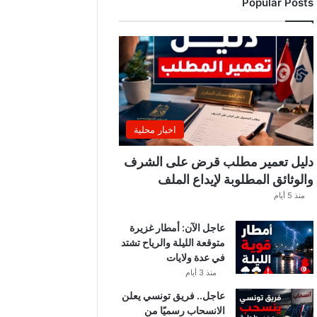
Popular Posts
ب
ي
ة
ت
ص
د
ر
ب
ل
اخبار محلية
ا
غً
دليل تعمير مطلب قرض على الشرف
ا
والوثائق المطلوبة لإيداع الملف
ه
منذ 5 أيام
ا
مً
عاجل الآن: أمطار غزيرة
ا
متوقعة الليلة والرياح تشتد
في عدة ولايات
منذ 3 أيام
عاجل.. فريق تونسي يعلن
الانسحاب رسميًا من