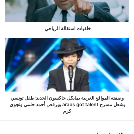
ت
ا
س
ت
ق
خلفيات استقالة الرياحي
ا
ل
و
ة
ص
ا
ف
ل
ت
ر
ه
ي
ا
ا
ل
ح
م
ي
و
ا
وصفته المواقع العربية بمايكل جاكسون الجديد:طفل تونسي
ق
يشعل مسرح arabs got talent ويرقص أحمد حلمي ونجوى
ع
كرم
ا
ل
ع