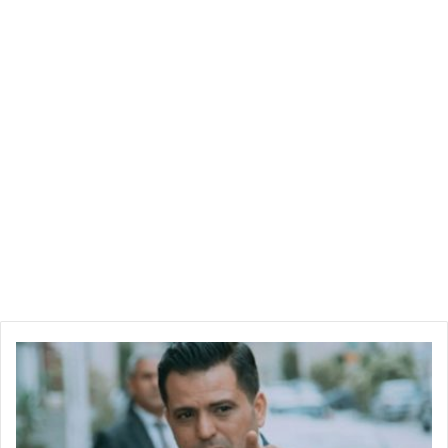
خ
ل
ف
ي
ا