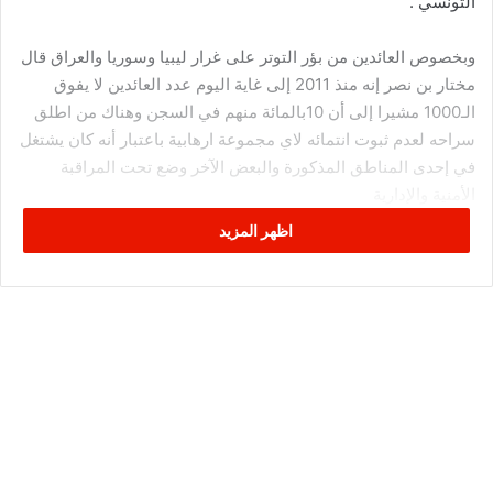
التونسي .
وبخصوص العائدين من بؤر التوتر على غرار ليبيا وسوريا والعراق قال
مختار بن نصر إنه منذ 2011 إلى غاية اليوم عدد العائدين لا يفوق
الـ1000 مشيرا إلى أن 10بالمائة منهم في السجن وهناك من اطلق
سراحه لعدم ثبوت انتمائه لاي مجموعة ارهابية باعتبار أنه كان يشتغل
في إحدى المناطق المذكورة والبعض الآخر وضع تحت المراقبة
الأمنية والإدارية
اظهر المزيد