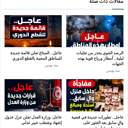
مقالات ذات صلة
ر
ب
ي
ة
ب
م
ا
ي
ك
الرصد الجوي يحذر من تقلبات
عاجل.. الستاغ تعلن قائمة جديدة
ل
ليلية.. أمطار ورياح قوية بهذه
للمناطق المعنية بالقطع الدوري
ج
الجهات
منذ يومين
ا
منذ يومين
ك
س
و
ن
ا
ل
ج
د
عاجل.. تطورات جديدة في قضية
عاجل: وزارة العدل تعلن عزل عدول
ي
والٍ سابق بعد العثور على
إشهاد وشطب خبير عدلي
د
محجوزات خطيرة