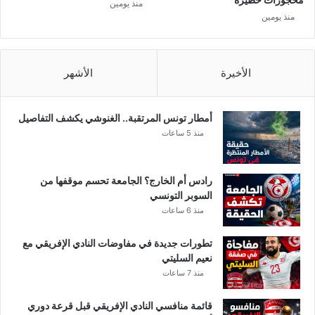
منذ يومين
:
منذ يومين
ط
ف
ل
ت
الأخيرة
الأشهر
و
ن
س
أمطار تونس المرتقبة.. الغنوشي يكشف التفاصيل
ي
منذ 5 ساعات
ي
ش
ع
رادس أم الخارج؟ الجامعة تحسم موقفها من
ل
السوبر التونسي
م
منذ 6 ساعات
س
ر
تطورات جديدة في مفاوضات النادي الإفريقي مع
ح
نعيم السليتي
a
منذ 7 ساعات
r
a
قائمة منافسي النادي الإفريقي قبل قرعة دوري
b