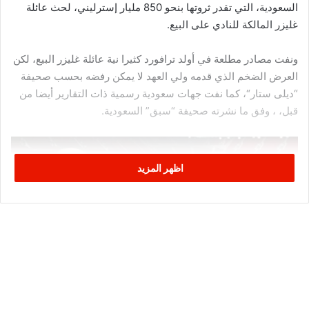
السعودية، التي تقدر ثروتها بنحو 850 مليار إسترليني، لحث عائلة
غليزر المالكة للنادي على البيع.
ونفت مصادر مطلعة في أولد ترافورد كثيرا نية عائلة غليزر البيع، لكن
العرض الضخم الذي قدمه ولي العهد لا يمكن رفضه بحسب صحيفة
“ديلى ستار“، كما نفت جهات سعودية رسمية ذات التقارير أيضا من
قبل، ، وفق ما نشرته صحيفة “سبق” السعودية.
اظهر المزيد