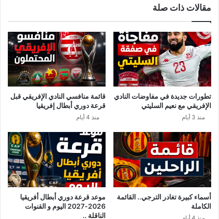
مقالات ذات صلة
ش
م
ح
غ
ل
ر
ل
ب
ا
ي
ن
ي
ت
ع
خ
ل
ا
ن
تطورات جديدة في مفاوضات النادي
قائمة منافسي النادي الإفريقي قبل
ب
ر
الإفريقي مع نعيم السليتي
قرعة دوري أبطال إفريقيا
ا
س
منذ 3 أيام
منذ 4 أيام
ت
م
ا
ي
ل
اً
ر
إ
ئ
ن
ا
ف
س
ص
ي
ا
أسماء كبيرة تغادر الترجي.. القائمة
موعد قرعة دوري أبطال أفريقيا
ة
ل
الكاملة
2026-2027 اليوم و القنوات
!
م
الناقلة ..
منذ 4 أيام