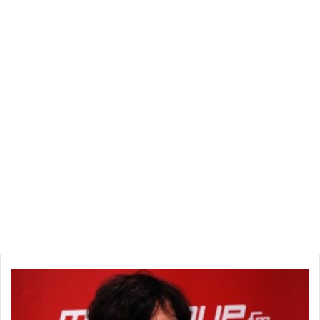
م
و
ق