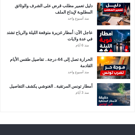
ي
دليل تعمير مطلب قرض على الشرف والوثائق
ا
المطلوبة لإيداع الملف
ل
منذ أسبوع واحد
إ
ف
عاجل الآن: أمطار غزيرة متوقعة الليلة والرياح تشتد
ر
في عدة ولايات
ي
منذ 6 أيام
ق
ي
الحرارة تصل إلى 44 درجة.. تفاصيل طقس الأيام
ب
القادمة
ع
منذ أسبوع واحد
د
خ
أمطار تونس المرتقبة.. الغنوشي يكشف التفاصيل
ل
منذ 3 أيام
ا
ف
م
ا
ل
ي