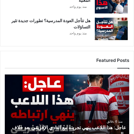
المعنية
ي
منذ يوم واحد
هل تتأجل العودة المدرسية؟ تطورات جديدة تثير
التساؤلات
منذ يوم واحد
Featured Posts
ع
ا
ج
ل
:
ه
ذ
ا
منذ 6 دقائق
عاجل: هذا اللاعب ينهي تجربته مع النادي الإفريقي بعد خلاف
ا