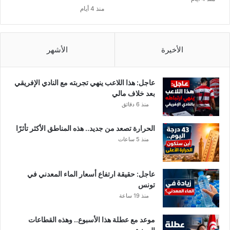
!
ل
منذ 4 أيام
ك
ا
ل
م
الأخيرة
الأشهر
غ
ر
ب
عاجل: هذا اللاعب ينهي تجربته مع النادي الإفريقي
ع
بعد خلاف مالي
ن
منذ 6 دقائق
ز
و
الحرارة تصعد من جديد.. هذه المناطق الأكثر تأثرًا
ج
منذ 5 ساعات
ت
ه
ل
عاجل: حقيقة ارتفاع أسعار الماء المعدني في
ل
تونس
اّ
منذ 19 ساعة
س
ل
موعد مع عطلة هذا الأسبوع.. وهذه القطاعات
م