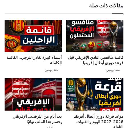
مقالات ذات صلة
ا
ف
ل
ي
ى
ا
ا
ت
ل
إ
ص
ي
ف
و
ا
ا
ق
ء
قائمة منافسي النادي الإفريقي قبل
أسماء كبيرة تغادر الترجي.. القائمة
س
ه
قرعة دوري أبطال إفريقيا
الكاملة
ي
.
منذ يومين
منذ يومين
ة
.
.
.
.
ا
ل
ن
ق
ا
ب
موعد قرعة دوري أبطال أفريقيا
بعد أيام من الترقب… الإفريقي
ة
2026-2027 اليوم و القنوات
يحسم هذا الملف نهائيًا
ت
الناقلة ..