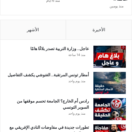
منذ 6 أيام
س
منذ يومين
ت
ن
ك
ر
الأخيرة
الأشهر
و
ف
ا
عاجل.. وزارة التربية تصدر بلاغًا هامًا
ة
منذ 14 ساعة
ع
و
ن
أمطار تونس المرتقبة.. الغنوشي يكشف التفاصيل
ح
منذ يوم واحد
ر
س
رادس أم الخارج؟ الجامعة تحسم موقفها من
السوبر التونسي
منذ يوم واحد
تطورات جديدة في مفاوضات النادي الإفريقي مع