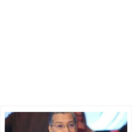
والسبب الثاني الذي رآه نجم الأهلي المصري السابق سببًا في خروج
المنتخب من البطولة هو سوء اللمسة الأخيرة وإهدار الفرص السهلة،
والتي كانت كفيلة بمنح التوانسة بطاقة العبور لنهائي البطولة.
ب
ر
ه