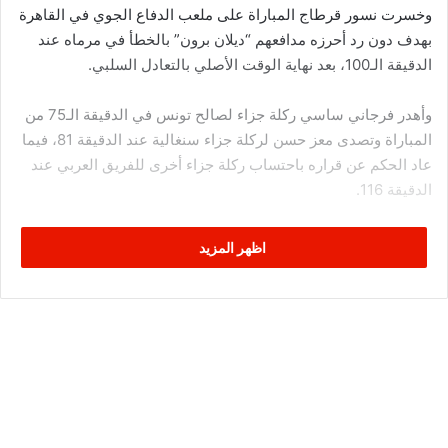
وخسرت نسور قرطاج المباراة على ملعب الدفاع الجوي في القاهرة
بهدف دون رد أحرزه مدافعهم “ديلان برون” بالخطأ في مرماه عند
الدقيقة الـ100، بعد نهاية الوقت الأصلي بالتعادل السلبي.
وأهدر فرجاني ساسي ركلة جزاء لصالح تونس في الدقيقة الـ75 من
المباراة وتصدى معز حسن لركلة جزاء سنغالية عند الدقيقة 81، فيما
عاد الحكم عن قراره باحتساب ركلة جزاء أخرى للفريق العربي عند
الدقيقة 116.
وتحدث أبو تريكة عن اللقاء في الاستوديو التحليلي لقنوات بي إن
اظهر المزيد
سبوتس مؤكدًا أن خسارة المنتخب التونسي جاء بسبب أخطاء فردية
وتفاصيل صغيرة، لكنه قدم مباراة جيدة جدًا بشكل عام.
مضيفًا أن أهم أسباب الخسارة كانت المستوى المتواضع والأخطاء
المتكررة لحارس المرمى معز حسن، مشددًا على أن تونس عانت من
أخطاء حارسي مرماها خلال البطولة، وقد أيده حاتم الطرابلسي
وطارق دياب في هذا الطرح.