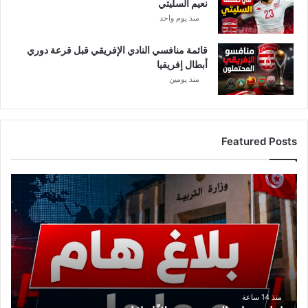
نعيم السليتي
منذ يوم واحد
قائمة منافسي النادي الإفريقي قبل قرعة دوري
أبطال إفريقيا
منذ يومين
Featured Posts
ع
ا
ج
ل
.
.
و
ز
ا
منذ 14 ساعة