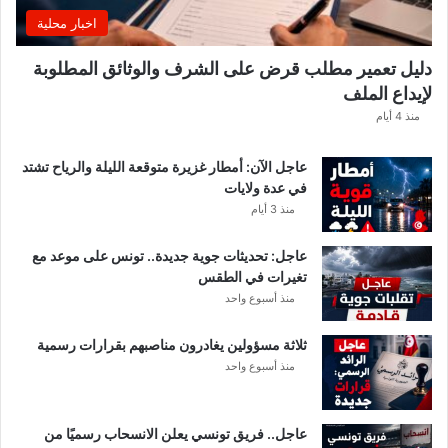
ي
اخبار محلية
ي
ك
دليل تعمير مطلب قرض على الشرف والوثائق المطلوبة
ش
لإيداع الملف
ف
ا
منذ 4 أيام
ل
ت
عاجل الآن: أمطار غزيرة متوقعة الليلة والرياح تشتد
ف
في عدة ولايات
ا
منذ 3 أيام
ص
ي
عاجل: تحديثات جوية جديدة.. تونس على موعد مع
ل
تغيرات في الطقس
منذ أسبوع واحد
ثلاثة مسؤولين يغادرون مناصبهم بقرارات رسمية
منذ أسبوع واحد
عاجل.. فريق تونسي يعلن الانسحاب رسميًا من