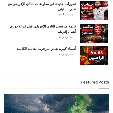
تطورات جديدة في مفاوضات النادي الإفريقي مع
ش
نعيم السليتي
ا
منذ 4 ساعات
ط
ا
قائمة منافسي النادي الإفريقي قبل قرعة دوري
ل
أبطال إفريقيا
ر
ي
منذ يوم واحد
ا
ض
أسماء كبيرة تغادر الترجي.. القائمة الكاملة
ي
منذ يوم واحد
Featured Posts
أ
م
ط
ا