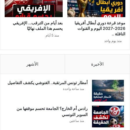
.
ب
.
ا
.
ل
إ
موعد قرعة دوري أبطال أفريقيا
بعد أيام من الترقب… الإفريقي
ي
2026-2027 اليوم و القنوات
يحسم هذا الملف نهائيًا
ق
الناقلة ..
منذ 5 أيام
ا
منذ يوم واحد
ف
م
د
ى
الأخيرة
الأشهر
ا
ل
ح
أمطار تونس المرتقبة.. الغنوشي يكشف التفاصيل
ي
منذ ساعة واحدة
ا
ة
ع
رادس أم الخارج؟ الجامعة تحسم موقفها من
ن
السوبر التونسي
ا
منذ ساعتين
ل
ن