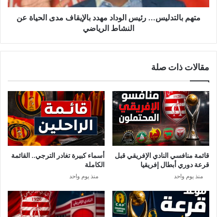
ل
د
ل
ل
متهم بالتدليس... رئيس الوداد مهدد بالإيقاف مدى الحياة عن
ت
ي
النشاط الرياضي
و
س
ل
.
ي
.
مقالات ذات صلة
ر
.
ئ
ر
ا
ئ
س
ي
ة
س
ا
ا
ل
ل
ج
و
م
د
قائمة منافسي النادي الإفريقي قبل
أسماء كبيرة تغادر الترجي.. القائمة
ه
ا
قرعة دوري أبطال إفريقيا
الكاملة
و
د
منذ يوم واحد
منذ يوم واحد
ر
م
ي
ه
ة
د
"
د