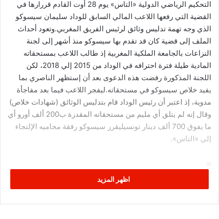
التحكيم الرياضي الدولية «التاس» يوم 28 أوت القادم قررارها في
القضية التي رفعها اللاعب المالي السابق للوداد سليمان سيسوكو
الذي وجه تهمة تدليس وثائق لرئيس الفريق المغربي.وتعود أحداث
الملف إلى قضية كان قد تقدم بها سيسوكو منذ أشهر إلى لجنة
النزاعات بالجامعة الملكية المغربية إذ طالب اللاعب بمستحقاته
المادية طيلة فترة احترافه في الوداد من 2015 إلي 2018، لكن
اللجنة المذكورة رفضت هذه الدعوى بعد أن إستظهر الناصري بما
يفيد خلاص سيسوكو في مستحقاته.ليفجر اللاعب فيما بعد مفاجأة
مدوية، إذ اعتبر أن رئيس الوداد قام بتدليس الوثائق (شهادات خلاص)
وقال إنه لم يتلق أي مليم من مستحقاته المقدرة ب200 ألف أورو أي
ما يفوق 700 ألف دينار تونسيليقرر سيسوكو رفقة محاميه الإلتجاء
إلي «التاس».
اظهر المزيد