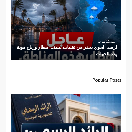
ل
ر
ص
د
ا
ل
منذ 12 ساعة
ج
الرصد الجوي يحذر من تقلبات ليلية.. أمطار ورياح قوية
و
بهذه الجهات
ي
ي
ح
Popular Posts
ذ
ر
م
ن
ت
ق
ل
ب