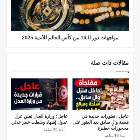
ج
ا
ه
ب
ا
ق
ت
.
د
.
و
مواجهات دور الـ16 من كأس العالم للأندية 2025
ا
ر
ل
ا
ت
ل
مقالات ذات صلة
ف
ـ
ا
1
ص
6
ي
م
ل
ن
ك
أ
س
عاجل.. تطورات جديدة في
عاجل: وزارة العدل تعلن عزل
قضية والٍ سابق بعد العثور على
عدول إشهاد وشطب خبير عدلي
ا
محجوزات خطيرة
ل
منذ 20 ساعة
منذ 19 ساعة
ع