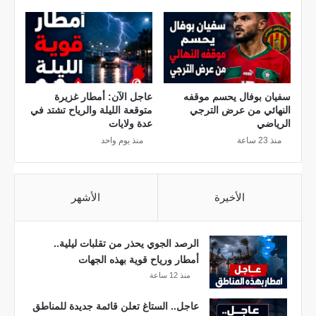
ا
ل
م
ل
ل
أ
سفيان بوفال يحسم موقفه
عاجل الآن: أمطار غزيرة
ن
النهائي من عرض الترجي
متوقعة الليلة والرياح تشتد في
د
الرياضي
عدة ولايات
ي
منذ 23 ساعة
منذ يوم واحد
ة
2
0
الأخيرة
الأشهر
2
5
الرصد الجوي يحذر من تقلبات ليلية..
أمطار ورياح قوية بهذه الجهات
منذ 12 ساعة
عاجل.. الستاغ تعلن قائمة جديدة للمناطق