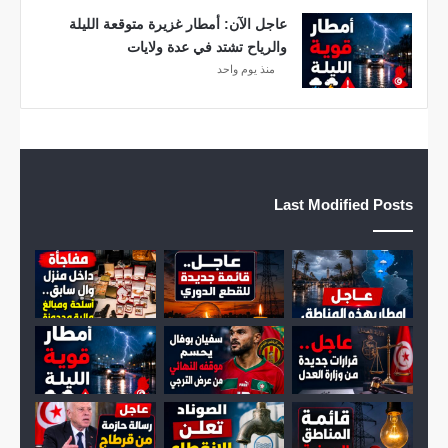
و
عاجل الآن: أمطار غزيرة متوقعة الليلة
ي
والرياح تشتد في عدة ولايات
ة
منذ يوم واحد
ب
ه
ذ
ه
ا
ل
Last Modified Posts
ج
ه
ا
ت