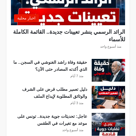
ا
ت
ل
اخبار محلية
ي
ل
الرائد الرسمي ينشر تعيينات جديدة.. القائمة الكاملة
ي
للأسماء
ة
منذ أسبوع واحد
.
.
حقيقة وفاة راشد الغنوشي في السجن.. ما
أ
الذي أكدته المصادر حتى الآن؟
م
منذ 7 أيام
ط
ا
دليل تعمير مطلب قرض على الشرف
ر
والوثائق المطلوبة لإيداع الملف
و
منذ 3 أيام
ر
ي
عاجل: تحديثات جوية جديدة.. تونس على
ا
موعد مع تغيرات في الطقس
ح
منذ أسبوع واحد
ق