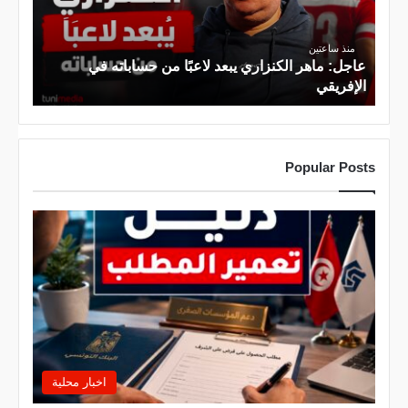
م
ا
منذ ساعتين
ه
عاجل: ماهر الكنزاري يبعد لاعبًا من حساباته في
ر
الإفريقي
ا
ل
ك
Popular Posts
ن
ز
ا
ر
ي
ي
ب
ع
د
ل
ا
اخبار محلية
ع