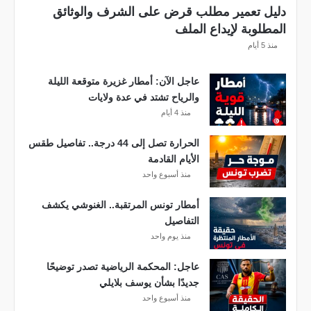
بً
دليل تعمير مطلب قرض على الشرف والوثائق
ا
المطلوبة لإيداع الملف
م
منذ 5 أيام
ن
ح
عاجل الآن: أمطار غزيرة متوقعة الليلة
س
والرياح تشتد في عدة ولايات
ا
منذ 4 أيام
ب
ا
الحرارة تصل إلى 44 درجة.. تفاصيل طقس
ت
الأيام القادمة
ه
منذ أسبوع واحد
ف
ي
أمطار تونس المرتقبة.. الغنوشي يكشف
ا
التفاصيل
ل
منذ يوم واحد
إ
ف
عاجل: المحكمة الرياضية تصدر توضيحًا
ر
جديدًا بشأن يوسف بلايلي
ي
منذ أسبوع واحد