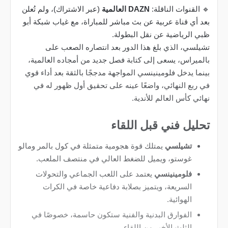
🔹 القنوات الناقلة:
DAZN العالمية
(عبر الاشتراك)، ولم تُعلن
بعد أي قناة عربية عن بث مباشر للمباراة، مع غياب شبكة أبو
ظبي الرياضية عن نقل البطولة.
تشيلسي، الذي بلغ هذا الدور بعد انتصاره الصعب على
بالميراس، يسعى إلى كتابة فصل جديد من أمجاده العالمية،
بينما يدخل فلومينينسي المواجهة مدججًا بالثقة بعد أداء قوي
في ربع النهائي، واضعًا عينه على تحقيق أول ظهور له في
نهائي كأس العالم للأندية.
تحليل فني قبل اللقاء
تشيلسي
يمتلك قوة هجومية متمثلة في كول بالمر ومالو
غوستو، ويميل للضغط العالي في منتصف الملعب.
فلومينينسي
يعتمد على اللعب الجماعي والتحولات
السريعة، ويتميز بصلابة دفاعية خاصة في الكرات
الهوائية.
الفوارق البدنية والفنية ستكون حاسمة، خصوصًا في
الثلث الأخير من اللقاء.