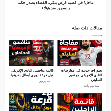
ي
ق
‏‏عاجل/ في قضية قرض بنكي: القضاء يصدر حكما
ي
ض
بالسجن ضد هؤلاء
ض
ي
ب
ة
ط
ق
مقالات ذات صلة
م
ر
و
ض
ا
ب
ع
ن
ي
ك
د
ي
ا
:
ل
ا
تطورات جديدة في مفاوضات
قائمة منافسي النادي الإفريقي
النادي الإفريقي مع نعيم
قبل قرعة دوري أبطال إفريقيا
م
ل
السليتي
س
منذ يومين
ق
منذ يوم واحد
ا
ض
ب
ا
ق
ء
ا
ي
ت
ص