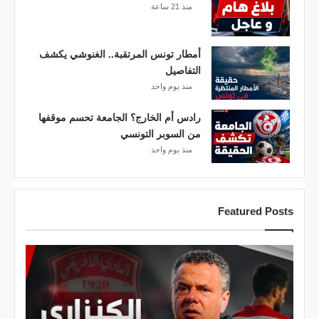
ي
منذ 21 ساعة
ا
ل
ج
أمطار تونس المرتقبة.. الغنوشي يكشف
د
التفاصيل
ي
منذ يوم واحد
د
رادس أم الخارج؟ الجامعة تحسم موقفها
من السوبر التونسي
منذ يوم واحد
Featured Posts
ع
ا
ج
ل
: