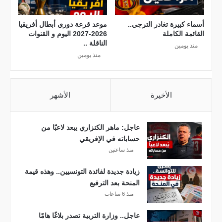
ا
د
ل
ر
أسماء كبيرة تغادر الترجي..
موعد قرعة دوري أبطال أفريقيا
و
ح
القائمة الكاملة
2026-2027 اليوم و القنوات
ط
ك
الناقلة ..
منذ يومين
ن
م
منذ يومين
ي
ا
ة
ب
ل
ا
الأخيرة
الأشهر
ل
ل
م
س
و
ج
عاجل: ماهر الكنزاري يبعد لاعبًا من
س
ن
حساباته في الإفريقي
م
ض
منذ ساعتين
ا
د
ل
ه
زيادة جديدة لفائدة التونسيين.. وهذه قيمة
ر
ؤ
المنحة بعد الترفيع
ي
ل
منذ 6 ساعات
ا
ا
ض
ء
عاجل.. وزارة التربية تصدر بلاغًا هامًا