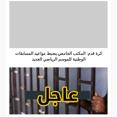
ك
ر
ة
ق
د
م
:
ا
ل
كرة قدم: المكتب الجامعي يضبط مواعيد المسابقات
م
الوطنية للموسم الرياضي الجديد
ك
ت
ب
ع
ا
ا
ل
ج
ج
ل
ا
/
م
ف
ع
ي