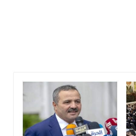
ر
ف
ع
ا
ل
ح
ج
ر
ا