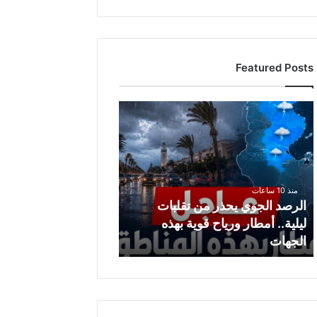
Featured Posts
ا
ل
ر
ص
د
ا
منذ 10 ساعات
ل
الرصد الجوي يحذر من تقلبات
ج
ليلية.. أمطار ورياح قوية بهذه
و
الجهات
ي
ي
ح
ذ
ر
م