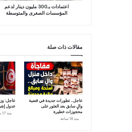
ـ
اعتمادات بـ300 مليون دينار لدعم
3
المؤسسات الصغرى والمتوسطة
0
0
م
ل
ي
مقالات ذات صلة
و
ن
د
ي
ن
ا
ر
ل
د
عاجل.. تطورات جديدة في قضية
عاجل: وزا
ع
والٍ سابق بعد العثور على
عدول إشه
م
محجوزات خطيرة
منذ 17 ساعة
ا
منذ 16 ساعة
ل
م