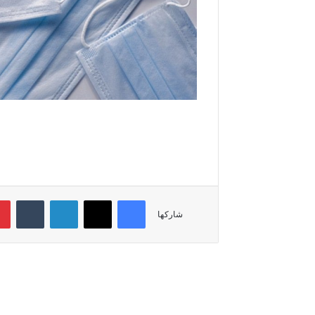
فيسبوك
‫X
لينكدإن
‏Tumblr
شاركها