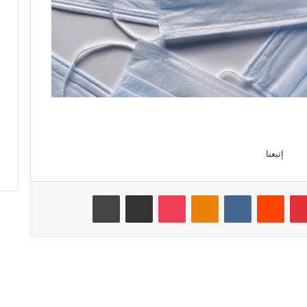
إتبعنا
بينتيريست
‏Reddit
‏VKontakte
Odnoklassniki
‫Pocket
مشاركة عبر البريد
طباعة