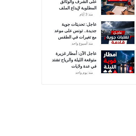
على الشرف والوثائق
ي
المطلوبة لإيداع الملف
ا
منذ 3 أيام
ح
ق
عاجل: تحديثات جوية
و
جديدة.. تونس على موعد
ي
مع تغيرات في الطقس
ة
منذ أسبوع واحد
ب
عاجل الآن: أمطار غزيرة
ه
متوقعة الليلة والرياح تشتد
ذ
في عدة ولايات
ه
منذ يوم واحد
ا
ل
ج
ه
ا
ت