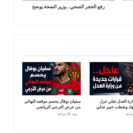
ل
رفع الحجر الصحي…وزير الصحة يوضح
ص
ح
ي
…
و
ز
ي
ر
ا
ل
ص
ح
ة
ي
و
رة العدل تعلن عزل
سفيان بوفال يحسم موقفه النهائي
ض
اد وشطب خبير عدلي
من عرض الترجي الرياضي
ح
منذ 20 ساعة