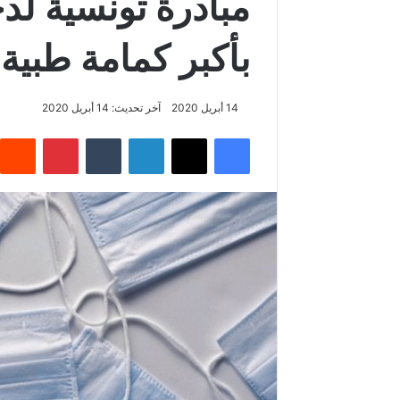
مبادرة تونسية ل
بأكبر كمامة طبية
14 أبريل 2020
آخر تحديث: 14 أبريل 2020
فيسبوك
‫X
لينكدإن
‏Tumblr
بينتيريست