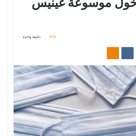
دخول موسوعة غينيس
614
دقيقة واحدة
‏Reddit
‏VKontakte
Odnoklassniki