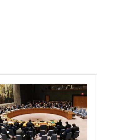
ا
ع
ت
م
ا
د
ا
ت
ب