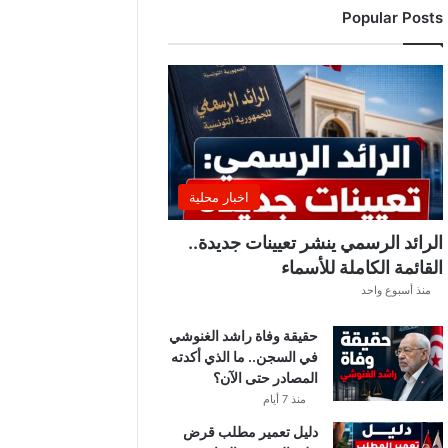
Popular Posts
ن
ت
ق
ل
ب
ا
ت
ل
ي
اخبار محلية
ل
ي
الرائد الرسمي ينشر تعيينات جديدة..
ة
القائمة الكاملة للأسماء
.
منذ أسبوع واحد
.
أ
حقيقة وفاة راشد الغنوشي
م
في السجن.. ما الذي أكدته
ط
المصادر حتى الآن؟
ا
ر
منذ 7 أيام
و
دليل تعمير مطلب قرض
ر