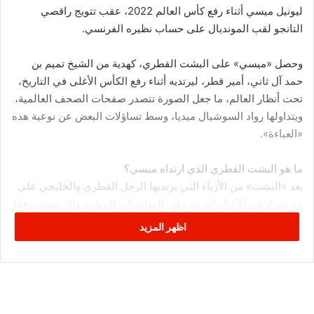
ليونيل ميسي أثناء رفع كأس العالم 2022، عقب تتويج راقصي
التانجو لقب المونديال على حساب نظيره الفرنسي.
وحصل «ميسي» على البشت القطري، كهدية من الشيخ تميم بن
حمد آل ثاني، أمير قطر، ليرتديه أثناء رفع الكأس الأغلى في التاريخ،
تحت أنظار العالم، ما جعل الصورة تتصدر صفحات الصحف العالمية،
ويتداولها رواد السوشيال ميديا، وسط تساؤلات البعض عن نوعية هذه
«العباءة».
ما هو البشت القطري الذي ارتداه ميسي؟
يعد «البشت» من الأزياء التي يرتديها الرجل القطري والخليجي على
حد سواء في الأعياد الدينية وفي المناسبات الوطنية والرسمية، وفقًا
لما ذكرته إحدى الصحف المحلية القطرية، ليخطف «ميسي» أنظار
اظهر المزيد
الجميع بارتدائه بعد الفوز على فرنسا بركلات الترجيح في نهائي
المونديال، ليحصد اللقب الأول في تاريخه والثالث لراقصي التانجو.
ويحاك البشت القطري من الوبر الناعم؛ إذ كانت النسوة يغزلن خيوط