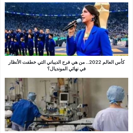
كأس
الذهاب بالبشت إلى صانعها ليعيد لمعانها بعملية «البرداخة».
العالم
2022..
By حسن شحاته
من
هي
فرح
الديباني
البشت القطري
كاس العالم
التي
خطفت
الأنظار
كأس العالم 2022.. من هي فرح الديباني التي خطفت الأنظار
في
في نهائي المونديال؟
نهائي
المونديال؟
ضغط
كبير
على
أقسام
الاستعجالي:
مدير
الصحة
بصفاقس
يفجرها