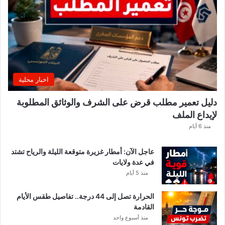
س
م
ي
ا
ت
ج
د
اخبار محلية
ي
د
دليل تعمير مطلب قرض على الشرف والوثائق المطلوبة
ة
لإيداع الملف
ب
و
منذ 6 أيام
ز
ا
عاجل الآن: أمطار غزيرة متوقعة الليلة والرياح تشتد
ر
في عدة ولايات
ة
منذ 5 أيام
ا
ل
الحرارة تصل إلى 44 درجة.. تفاصيل طقس الأيام
د
القادمة
ا
منذ أسبوع واحد
خ