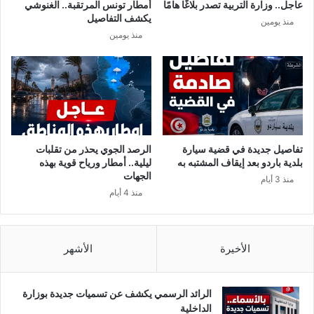
عاجل.. وزارة التربية تصدر بلاغًا هامًا
أمطار تونس المرتقبة.. الغنوشي
ل
م
يكشف التفاصيل
منذ يومين
ص
ل
منذ يومين
ي
م
ف
و
ي
ت
ا
ح
ل
ذ
ج
ي
د
ر
ي
ا
تفاصيل جديدة في قضية سيارة
الرصد الجوي يحذر من تقلبات
د
ت
بلدية باردو بعد إيقاف المشتبه به
ليلية.. أمطار ورياح قوية بهذه
ل
ل
الجهات
منذ 3 أيام
م
س
منذ 4 أيام
ك
ك
ا
ا
ت
ن
ب
ه
الأخيرة
الأشهر
ا
ذ
ل
ه
ب
ا
الرائد الرسمي يكشف عن تسميات جديدة بوزارة
ر
ل
الداخلية