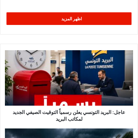
اظهر المزيد
ع
ا
ج
ل
:
ا
ل
ب
ر
ي
عاجل: البريد التونسي يعلن رسمياً التوقيت الصيفي الجديد
د
لمكاتب البريد
ا
ل
ع
ت