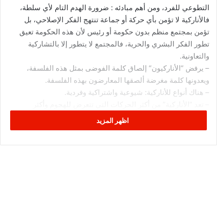
التطوعي للفرد، ومن أهم مبادئه : ضرورة الهدم التام لأي سلطة،
فالأناركية لا تؤمن بأي حركة أو جماعة تنتهج الفكر الإصلاحي، بل
تؤمن بمجتمع منظم بدون حكومة أو رئيس لأن هذه الحكومة تعيق
تطور الفكر البشري والحرية، فالمجتمع لا يتطور إلا بالتشاركية
والتعاونية.
– يرفض “الأناركيون“ إلصاق كلمة الفوضى بمثل هذه الفلسفة،
ويعدونها كلمة مغرضة ألصقها المعارضون بهذه الفلسفة.
– هناك أنواع للأناركية: شيوعية واشتراكية وفردية.
– تعد “الأناركية” من أكثر الحركات التي تتعرض للهجوم وأكثر
الفلسفات التي اتهمت بالعنف، على الرغم من أن التاريخ يثبت أن
اظهر المزيد
“الأناركيين” هم أقل الحركات والمجموعات السياسية التي مارست
العنف.
* ما علاقة الأناركية بالشيوعية؟
تعتبر الأناركية إيديولوجية يسارية جذرية وتتقاطع مع مبادئها الأساسية
في الجانب الإجتماعي إنطلاقا من كتاب “رأس المال” لكارل ماركس
لكنها تختلف معه تمام الإختلاف في العمل السياسي فيری الأناركيون
أن شعارات ماركس لا تؤدي إلی الإشتراكية التي تتطلب غياب الدولة