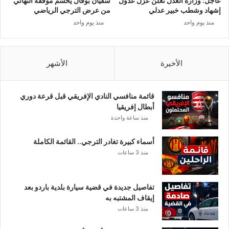
عاجل: وزارة العدل تعلن عزل عدول
سفيان بوفال يحسم موقفه النهائي
ج
ل
إشهاد وشطب خبير عدلي
من عرض الترجي الرياضي
و
ي
منذ يوم واحد
منذ يوم واحد
ن
ة
خ
ت
ا
ه
ر
ر
الأخيرة
الأشهر
ج
ي
ح
ب
د
2
قائمة منافسي النادي الإفريقي قبل قرعة دوري
و
0
أبطال إفريقيا
د
0
منذ ساعة واحدة
ا
م
ل
ل
أسماء كبيرة تغادر الترجي.. القائمة الكاملة
و
ي
منذ 3 ساعات
ط
ا
ن
ر
ا
تفاصيل جديدة في قضية سيارة بلدية باردو بعد
ل
إيقاف المشتبه به
ى
منذ 3 ساعات
4
د