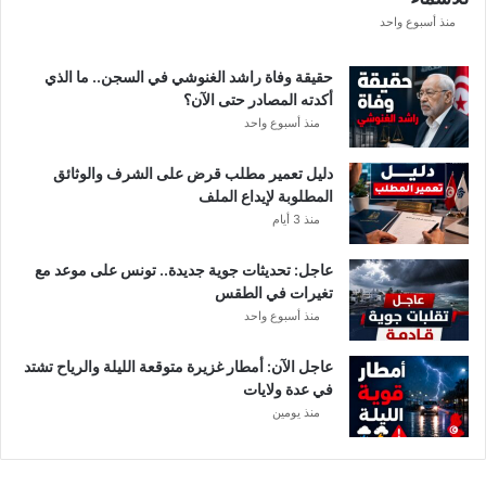
ع
منذ أسبوع واحد
ة
د
حقيقة وفاة راشد الغنوشي في السجن.. ما الذي
و
أكدته المصادر حتى الآن؟
ر
منذ أسبوع واحد
ي
أ
دليل تعمير مطلب قرض على الشرف والوثائق
ب
المطلوبة لإيداع الملف
ط
منذ 3 أيام
ا
ل
عاجل: تحديثات جوية جديدة.. تونس على موعد مع
إ
تغيرات في الطقس
ف
منذ أسبوع واحد
ر
ي
ق
عاجل الآن: أمطار غزيرة متوقعة الليلة والرياح تشتد
ي
في عدة ولايات
ا
منذ يومين