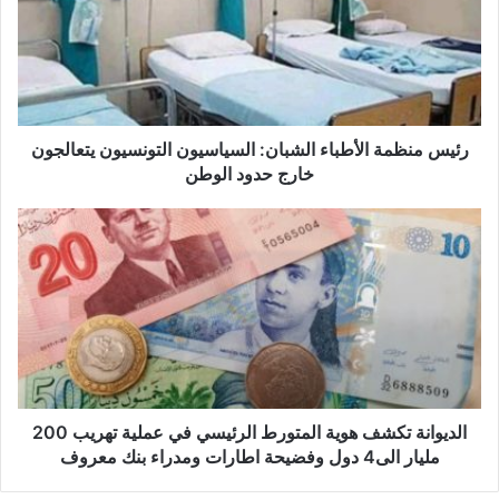
س
م
ن
ظ
م
ة
ا
رئيس منظمة الأطباء الشبان: السياسيون التونسيون يتعالجون
ل
خارج حدود الوطن
أ
ط
ا
ب
ل
ا
د
ء
ي
ا
و
ل
ا
ش
ن
ب
ة
ا
ت
ن
ك
الديوانة تكشف هوية المتورط الرئيسي في عملية تهريب 200
:
ش
مليار الى4 دول وفضيحة اطارات ومدراء بنك معروف
ا
ف
ل