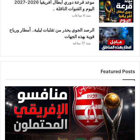
موعد قرعة دوري أبطال أفريقيا 2026-2027
و
اليوم و القنوات الناقلة ..
ل
و
منذ 4 ساعات
ف
ض
الرصد الجوي يحذر من تقلبات ليلية.. أمطار ورياح
ي
قوية بهذه الجهات
ح
منذ 17 ساعة
ة
ا
ط
ا
Featured Posts
ر
ا
ت
ق
و
ا
م
ئ
د
م
ر
ة
ا
م
ء
ن
ب
ا