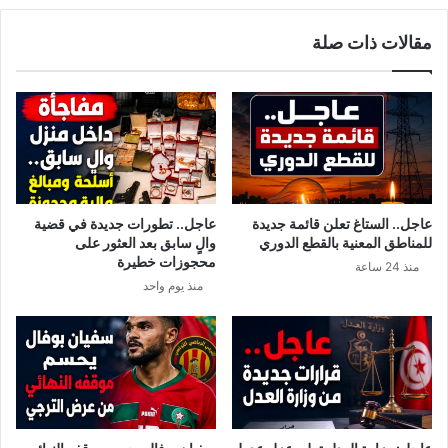
ه
س
و
مقالات ذات صلة
ي
ي
ا
ة
س
ا
ي
ل
و
م
ن
ت
ا
و
ل
ر
ت
ط
عاجل.. الستاغ تعلن قائمة جديدة
عاجل.. تطورات جديدة في قضية
و
ا
للمناطق المعنية بالقطع الدوري
والٍ سابق بعد العثور على
ن
ل
محجوزات خطيرة
منذ 24 ساعة
س
ر
منذ يوم واحد
ي
ئ
و
ي
ن
س
ي
ي
ت
ف
ع
ي
ا
ع
ل
م