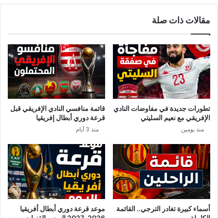
ا
وّ
مقالات ذات صلة
ت
ن
ح
أ
ا
س
د
ا
ا
ء
ل
ل
م
م
غ
ا
ر
ج
تطورات جديدة في مفاوضات النادي
قائمة منافسي النادي الإفريقي قبل
ب
د
الإفريقي مع نعيم السليتي
قرعة دوري أبطال إفريقيا
ي
و
منذ يومين
منذ 3 أيام
ي
ل
ق
ي
ا
ن
ط
ا
ع
ل
ا
ش
ف
ا
ر
ر
أسماء كبيرة تغادر الترجي.. القائمة
موعد قرعة دوري أبطال أفريقيا
ي
ن
الكاملة
2026-2027 اليوم و القنوات