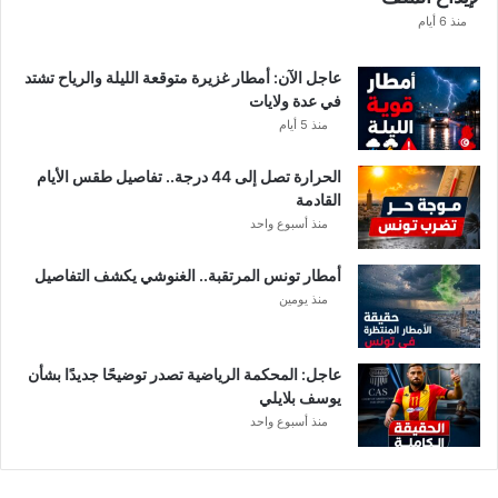
ي
منذ 6 أيام
د
ة
عاجل الآن: أمطار غزيرة متوقعة الليلة والرياح تشتد
ت
في عدة ولايات
ث
منذ 5 أيام
ي
ر
الحرارة تصل إلى 44 درجة.. تفاصيل طقس الأيام
ا
القادمة
ل
منذ أسبوع واحد
ت
س
أمطار تونس المرتقبة.. الغنوشي يكشف التفاصيل
ا
منذ يومين
ؤ
ل
ا
ت
عاجل: المحكمة الرياضية تصدر توضيحًا جديدًا بشأن
يوسف بلايلي
منذ أسبوع واحد