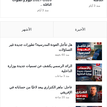
ق
ي
الناقلة ..
منذ 3 أيام
ي
ع
منذ 3 أيام
ا
ل
ب
ى
ا
ف
ل
ا
الأخيرة
الأشهر
ك
ي
ا
س
م
ب
هل تتأجل العودة المدرسية؟ تطورات جديدة تثير
ل
و
التساؤلات
ك
منذ 60 دقيقة
.
.
الرائد الرسمي يكشف عن تسميات جديدة بوزارة
الداخلية
منذ 3 ساعات
عاجل: ماهر الكنزاري يبعد لاعبًا من حساباته في
الإفريقي
منذ 20 ساعة