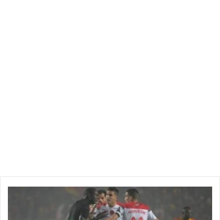
المباراة لأكثر من عشرين دقيقة… ولم يتم اتخاذ أي قرار. هدف الوداد
الذي تم رفضه، كان يجب إعادته في ‘الفار’، بدلا العرض الذي قام به
رئيس الكاف فوق أرضية الملعب، والتحدث إلى مدرب الفريق
المغربي”.
Frederic Kitengie
@KifreFrederic
CAF: L arbitrage déçoit. Déjà en demi finale aller, Papa
Gassama fut médiocre et le TPM à payé cash son manque
d impartialité face aux esperantistes.Devant le Président
de la CAF, dans un nuage de fumée, il est loin d être juste .
🔴
ب
ع