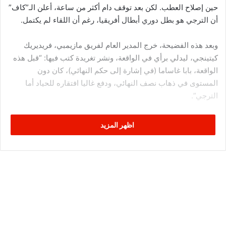
حين إصلاح العطب. لكن بعد توقف دام أكثر من ساعة، أعلن الـ”كاف”
أن الترجي هو بطل دوري أبطال أفريقيا، رغم أن اللقاء لم يكتمل.
وبعد هذه الفضيحة، خرج المدير العام لفريق مازيمبي، فريديريك
كيتينجي، ليدلي برأي في الواقعة، ونشر تغريدة كتب فيها: “قبل هذه
الواقعة، بابا غاساما (في إشارة إلى حكم النهائي)، كان دون
المستوى في ذهاب نصف النهائي، ودفع غاليا افتقاره للحياد أما
الترجي”.
وفي تغريدة أخرى، وجه رسالة لرئيس الاتحاد الأفريقي، الذي قام
اظهر المزيد
بتعيين نفس الحكم، لنفس الفريق في مباراتين متتاليتين داخل
ميدانه، في إشارة إلى مباراة الذهاب في نصف النهائي، ثم في إياب
النهائي. وكتب مسؤول مازيمبي: “هل من تفسير، كيف يمكن لنفس
الحكم، أن يدير مباراتين متتاليتين لنفس الفريق في ميدانه. غاساما
كان هو الحكم في في نصف النهائي في رادس، وها هو مرة أخرى
في النهائي في نفس الملعب”.
ثم في تغريدة موجهة للرئيس أحمد أحمد، قال فريديريك: “توقفت