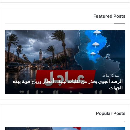
Featured Posts
ا
ل
ر
ص
د
ا
ل
ج
منذ 12 ساعة
الرصد الجوي يحذر من تقلبات ليلية.. أمطار ورياح قوية بهذه
و
الجهات
ي
ي
ح
ذ
ر
Popular Posts
م
ن