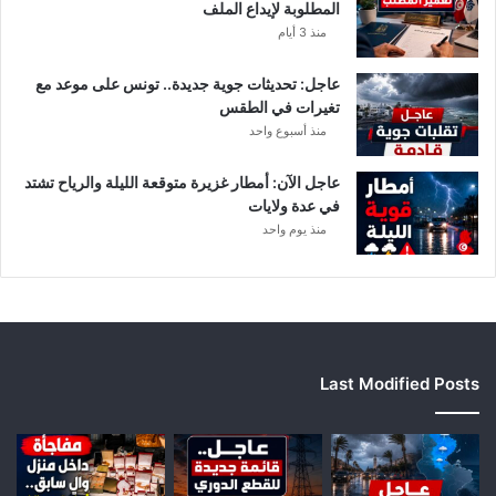
المطلوبة لإيداع الملف
ح
منذ 3 أيام
ق
و
عاجل: تحديثات جوية جديدة.. تونس على موعد مع
ي
تغيرات في الطقس
ة
منذ أسبوع واحد
ب
ه
ذ
عاجل الآن: أمطار غزيرة متوقعة الليلة والرياح تشتد
ه
في عدة ولايات
ا
منذ يوم واحد
ل
ج
ه
ا
ت
Last Modified Posts