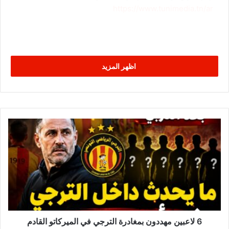
https://www.tunimedia.tn/ar
اظهر المزيد
6
ل
ا
ع
ب
ي
ن
م
ه
د
6 لاعبين مهددون بمغادرة الترجي في الميركاتو القادم