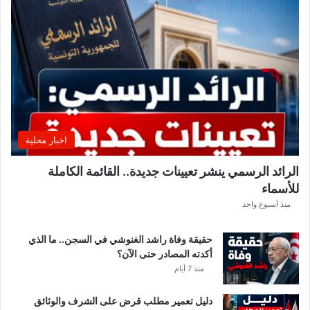
ت
ق
ل
ب
ا
ت
ل
ي
ل
ي
اخبار محلية
ة
.
الرائد الرسمي ينشر تعيينات جديدة.. القائمة الكاملة
.
للأسماء
أ
م
منذ أسبوع واحد
ط
ا
حقيقة وفاة راشد الغنوشي في السجن.. ما الذي
ر
أكدته المصادر حتى الآن؟
و
منذ 7 أيام
ر
ي
دليل تعمير مطلب قرض على الشرف والوثائق
ا