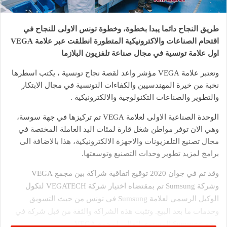
طريق النجاح دائما يبدا بخطوة، وخطوة تونس الاولى للنجاح في
اقتحام الصناعات والاكترونيكية المتطورة انطلقت عبر علامة VEGA
اول علامة تونسية في مجال صناعة تلفزيون البلازما
وتعتبر علامة VEGA مؤشر واعد لقصة نجاح تونسية ، يكتب اسطرها
نخبة من خيرة المهندسيين والكفاءات التونسية في مجال الابتكار
والتطوير والصناعات التكنولوجية والالكترونيكية .
الوحدة الصناعية الاولى لعلامة VEGA تم تركيزها في جهة سوسة،
وهي الان توفر مواطن شغل قارة لمئات اليد العاملة المختصة في
مجال تصنيع التلفزيونات والاجهزة الالكترونيكية، هذا بالاضافة الى
برامج لمزيد تطوير وحدات التصنيع وتوسعتها.
وقد تم في جوان 2020 توقيع اتفاقية شراكة بين مجمع VEGA
وشركة Sumsung تم بمقتضاه اختيار شركة VEGATECH لتكول
الوكيل الرسمي لعلامة Sumsung في تونس من حيث التسويق
وخدمات ما بعد البيع. وتثبت هذه الشراكة والثقة من قبل شركة في
حجم Sumsung المستوى العالي لمجمع VEGA .