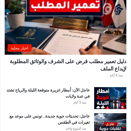
.
ا
ل
غ
ن
و
ش
ي
اخبار محلية
ي
ك
دليل تعمير مطلب قرض على الشرف والوثائق المطلوبة
ش
لإيداع الملف
ف
ا
منذ 4 أيام
ل
ت
عاجل الآن: أمطار غزيرة متوقعة الليلة والرياح تشتد
ف
في عدة ولايات
ا
منذ 3 أيام
ص
ي
عاجل: تحديثات جوية جديدة.. تونس على موعد مع
ل
تغيرات في الطقس
منذ أسبوع واحد