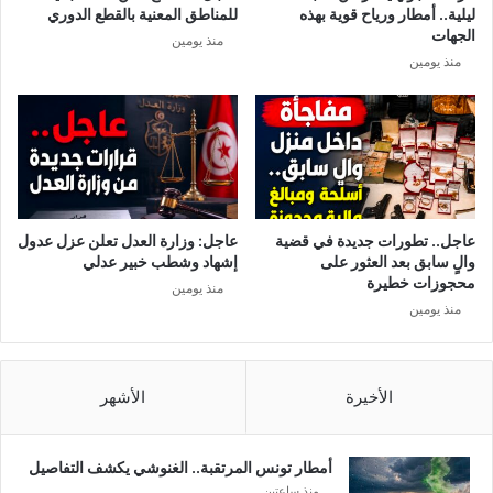
ة
ليلية.. أمطار ورياح قوية بهذه
للمناطق المعنية بالقطع الدوري
ا
–
الجهات
منذ يومين
ل
ت
منذ يومين
ب
و
ش
ن
ي
س
ر
ا
ا
ل
ل
ع
ع
ا
ك
ص
عاجل.. تطورات جديدة في قضية
عاجل: وزارة العدل تعلن عزل عدول
ر
م
والٍ سابق بعد العثور على
إشهاد وشطب خبير عدلي
م
ة
محجوزات خطيرة
منذ يومين
ي
/
منذ يومين
إ
ل
ق
ا
الأخيرة
الأشهر
ء
ا
ل
أمطار تونس المرتقبة.. الغنوشي يكشف التفاصيل
ق
منذ ساعتين