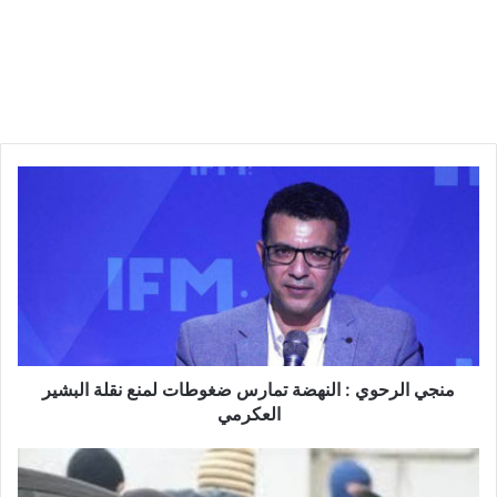
م
ن
ج
ي
ا
ل
ر
ح
و
ي
منجي الرحوي : النهضة تمارس ضغوطات لمنع نقلة البشير
:
العكرمي
ا
ل
م
ن
ح