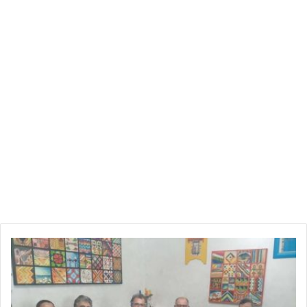
ع
ا
ئ
ل
ة