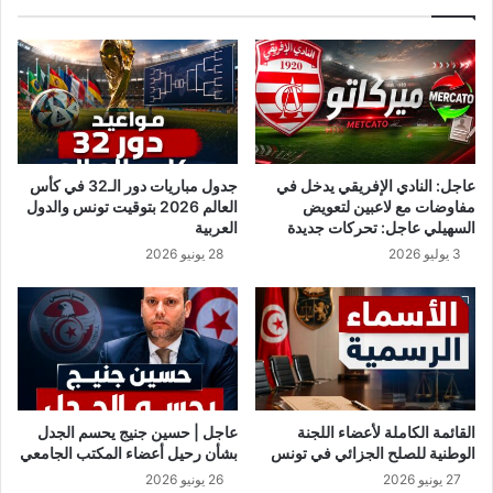
م
ل
ن
ط
ع
و
ت
ا
ذ
ر
ر
ئ
م
ا
ن
ل
عاجل: النادي الإفريقي يدخل في
جدول مباريات دور الـ32 في كأس
ه
ص
مفاوضات مع لاعبين لتعويض
العالم 2026 بتوقيت تونس والدول
ا
ح
السهيلي عاجل: تحركات جديدة
العربية
م
ي
3 يوليو 2026
28 يونيو 2026
ط
ة
ل
ح
ق
ت
ا
ى
ك
2
م
4
ا
ج
تُ
و
القائمة الكاملة لأعضاء اللجنة
عاجل | حسين جنيج يحسم الجدل
ر
ي
الوطنية للصلح الجزائي في تونس
بشأن رحيل أعضاء المكتب الجامعي
و
ل
27 يونيو 2026
26 يونيو 2026
ج