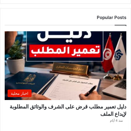
م
ر
ت
Popular Posts
ق
ب
ة
.
.
ا
ل
غ
ن
و
ش
ي
اخبار محلية
ي
ك
دليل تعمير مطلب قرض على الشرف والوثائق المطلوبة
ش
لإيداع الملف
ف
ا
منذ 4 أيام
ل