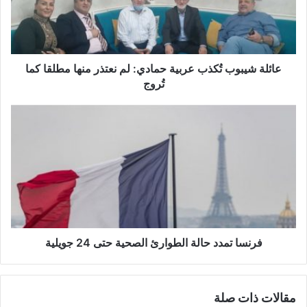
ش
ي
ب
و
ب
عائلة شيبوب تُكذب عربية حمادي: لم نعتذر منها مطلقا كما
تُ
تُروج
ك
ذ
ف
ب
ر
ع
ن
ر
س
ب
ا
ي
ت
ة
م
ح
د
م
د
ا
ح
فرنسا تمدد حالة الطوارئ الصحية حتى 24 جويلية
د
ا
ي
ل
:
ة
مقالات ذات صلة
ل
ا