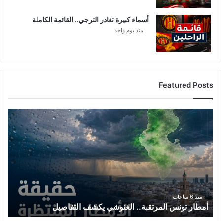
أسماء كبيرة تغادر الترجي.. القائمة الكاملة
منذ يوم واحد
Featured Posts
أ
م
ط
ا
ر
ت
و
ن
س
منذ 6 ساعات
أمطار تونس المرتقبة.. الغنوشي يكشف التفاصيل
ا
ل