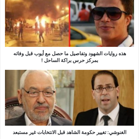
ذ
ه
ر
و
ا
ي
ا
ت
ا
هذه روايات الشهود وتفاصيل ما حصل مع أيوب قبل وفاته
ل
بمركز حرس براكة الساحل !
ش
ه
ا
و
ل
د
غ
و
ن
ت
و
ف
ش
ا
ي
ص
:
ي
ت
ل
غ
الغنوشي: تغيير حكومة الشاهد قبل الانتخابات غير مستبعد
م
ي