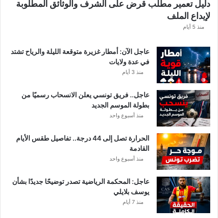
دليل تعمير مطلب قرض على الشرف والوثائق المطلوبة
ا
لإيداع الملف
مً
ا
منذ 5 أيام
عاجل الآن: أمطار غزيرة متوقعة الليلة والرياح تشتد
في عدة ولايات
منذ 3 أيام
عاجل.. فريق تونسي يعلن الانسحاب رسميًا من
بطولة الموسم الجديد
منذ أسبوع واحد
الحرارة تصل إلى 44 درجة.. تفاصيل طقس الأيام
القادمة
منذ أسبوع واحد
عاجل: المحكمة الرياضية تصدر توضيحًا جديدًا بشأن
يوسف بلايلي
منذ 7 أيام