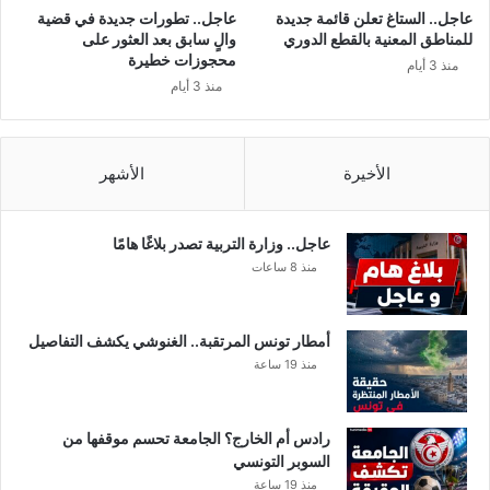
ك
خ
عاجل.. الستاغ تعلن قائمة جديدة
عاجل.. تطورات جديدة في قضية
ز
ا
للمناطق المعنية بالقطع الدوري
والٍ سابق بعد العثور على
ح
ب
محجوزات خطيرة
منذ 3 أيام
ر
ا
منذ 3 أيام
س
ت
ب
غ
ر
ي
ا
الأخيرة
الأشهر
ر
ك
م
ة
س
ا
ت
عاجل.. وزارة التربية تصدر بلاغًا هامًا
ل
ب
منذ 8 ساعات
س
ع
ا
د
ح
أمطار تونس المرتقبة.. الغنوشي يكشف التفاصيل
ل
منذ 19 ساعة
!
رادس أم الخارج؟ الجامعة تحسم موقفها من
السوبر التونسي
منذ 19 ساعة