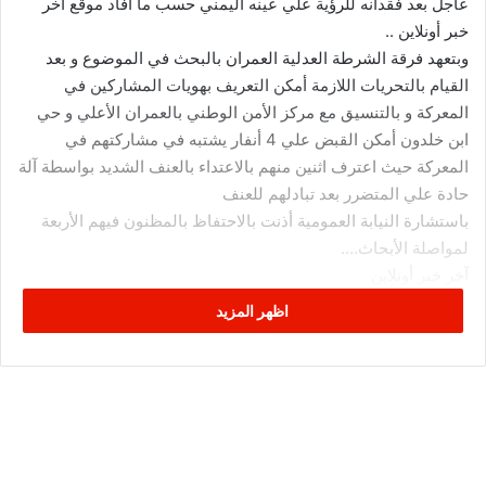
عاجل بعد فقدانه للرؤية علي عينه اليمني حسب ما أفاد موقع آخر
خبر أونلاين ..
وبتعهد فرقة الشرطة العدلية العمران بالبحث في الموضوع و بعد
القيام بالتحريات اللازمة أمكن التعريف بهويات المشاركين في
المعركة و بالتنسيق مع مركز الأمن الوطني بالعمران الأعلي و حي
ابن خلدون أمكن القبض علي 4 أنفار يشتبه في مشاركتهم في
المعركة حيث اعترف اثنين منهم بالاعتداء بالعنف الشديد بواسطة آلة
حادة علي المتضرر بعد تبادلهم للعنف
باستشارة النيابة العمومية أذنت بالاحتفاظ بالمظنون فيهم الأربعة
لمواصلة الأبحاث….
آخر خبر أونلاين
اظهر المزيد