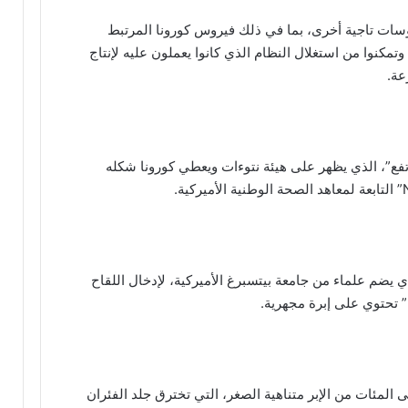
سات تاجية أخرى، بما في ذلك فيروس كورونا المرتبط
متلازمة الشرق الأوسط التنفسية” (MERS)، وتمكنوا من استغلال النظام الذي كانوا يعملون عليه لإنتاج
عة.
رتفع”، الذي يظهر على هيئة نتوءات ويعطي كورونا شكله
ي يضم علماء من جامعة بيتسبرغ الأميركية، لإدخال اللقاح
” تحتوي على إبرة مجهرية.
المئات من الإبر متناهية الصغر، التي تخترق جلد الفئران