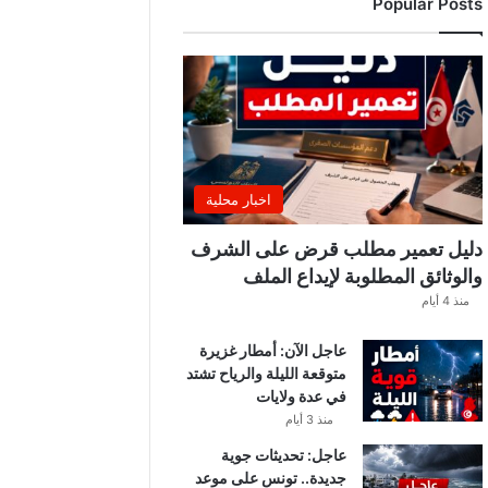
Popular Posts
ب
ة
.
.
ا
ل
غ
ن
و
اخبار محلية
ش
ي
دليل تعمير مطلب قرض على الشرف
ي
والوثائق المطلوبة لإيداع الملف
ك
منذ 4 أيام
ش
ف
عاجل الآن: أمطار غزيرة
ا
متوقعة الليلة والرياح تشتد
ل
في عدة ولايات
ت
ف
منذ 3 أيام
ا
عاجل: تحديثات جوية
ص
جديدة.. تونس على موعد
ي