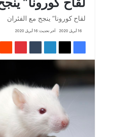
لقاح كورونا” ينجح
لقاح كورونا” ينجح مع الفئران
16 أبريل 2020
آخر تحديث: 16 أبريل 2020
فيسبوك
‫X
لينكدإن
‏Tumblr
بينتيريست