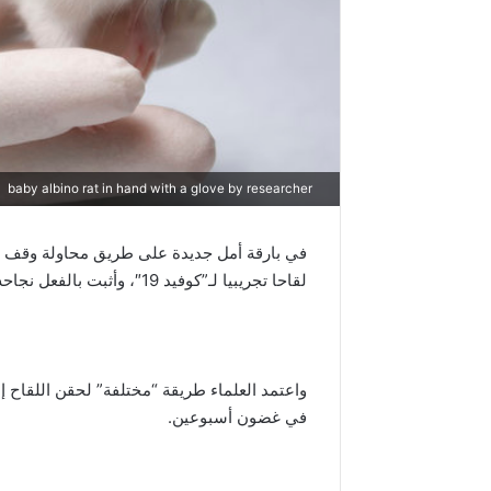
baby albino rat in hand with a glove by researcher
في بارقة أمل جديدة على طريق محاولة وقف 
لقاحا تجريبيا لـ”كوفيد 19″، وأثبت بالفعل نجاحه مع الفئران.
واعتمد العلماء طريقة “مختلفة” لحقن اللقاح 
في غضون أسبوعين.