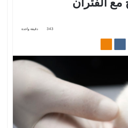
 مع الفئران
343
دقيقة واحدة
‏Reddit
‏VKontakte
Odnoklassniki