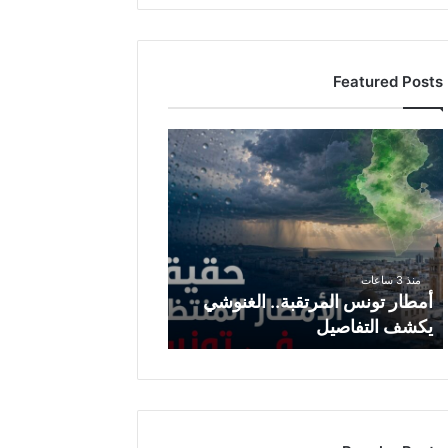
Featured Posts
أ
م
ط
ا
ر
ت
و
منذ 3 ساعات
ن
أمطار تونس المرتقبة.. الغنوشي
س
يكشف التفاصيل
ا
ل
م
ر
ت
ق