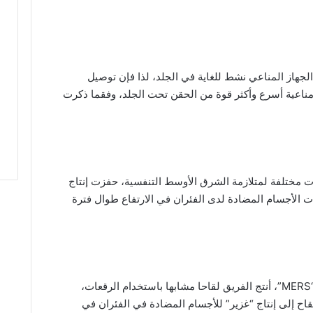
لجهاز المناعي نشط للغاية في الجلد، لذا فإن توصيل
 مناعية أسرع وأكثر قوة من الحقن تحت الجلد، وفقما ذكرت
 استخدام تلك الرقعات، فإن 3 لقاحات مختلفة لمتلازمة الشرق الأوسط التنفسية، حفزت إنتاج
الأجسام المضادة لدى الفئران في الارتفاع طوال فترة
وباستخدام المعرفة المكتسبة من تطوير لقاح “MERS”، أنتج الفريق لقاحا مشابها باستخدام الرقعات،
قاح إلى إنتاج “غزير” للأجسام المضادة في الفئران في