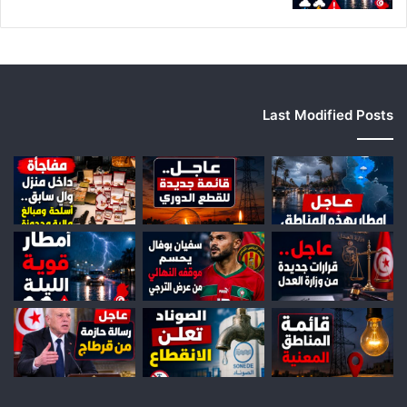
ل
ج
ه
ا
ت
Last Modified Posts