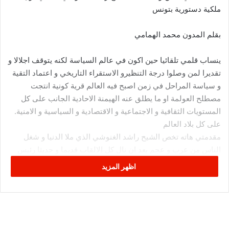
ملكية دستورية بتونس
بقلم المدون محمد الهمامي
ينساب قلمي تلقائيا حين اكون في عالم السياسة لكنه يتوقف اجلالا و
تقديرا لمن وصلوا درجة التنظيرو الاستقراء التاريخي و اعتماد التقية
و سياسة المراحل في زمن اصبح فيه العالم قرية كونية انتجت
مصطلح العولمة او ما يطلق عنه الهيمنة الاحادية الجانب على كل
المستويات الثقافية و الاجتماعية و الاقتصادية و السياسية و الامنية.
على كل بلاد العالم
مقدمتي هاته تخص الشيح راشد الغنوشي الذي ملا الدنيا و شغل
الناس من عرب و عجم بعد ان نال كل الالقاب قديما و حديثا رئيس
تنظيم سري. ارهابي .استاذ .امام خطيب.زعيم .منظر.اب روحي..
اظهر المزيد
كاتب .فيلسوف .شيخ تكتاك..نائب لرابطة علماء الاسلام..حائز على
جوائز دولية في السلام و العمل الخيري .صديق للرؤساء .
كل هاته الصفات من الصعب ان تتواجد في شخص واحد في هذا
الزمن المتقلب لكن تاكدنا ان تونس ولادة عبر التاريخ و مازالت تنجب
الرجال الصناديد .