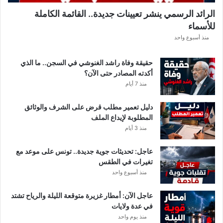
.
الرائد الرسمي ينشر تعيينات جديدة.. القائمة الكاملة
.
للأسماء
أ
م
منذ أسبوع واحد
ط
ا
حقيقة وفاة راشد الغنوشي في السجن.. ما الذي
ر
أكدته المصادر حتى الآن؟
و
منذ 7 أيام
ر
ي
دليل تعمير مطلب قرض على الشرف والوثائق
ا
المطلوبة لإيداع الملف
ح
منذ 3 أيام
ق
و
عاجل: تحديثات جوية جديدة.. تونس على موعد مع
ي
تغيرات في الطقس
ة
منذ أسبوع واحد
ب
ه
ذ
عاجل الآن: أمطار غزيرة متوقعة الليلة والرياح تشتد
ه
في عدة ولايات
ا
منذ يوم واحد