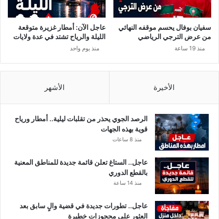
ث
ا
ة
ل
و
م
سفيان بوفال يحسم موقفه النهائي
عاجل الآن: أمطار غزيرة متوقعة
ف
ت
راشد الغنوشي
من عرض الترجي الرياضي
الليلة والرياح تشتد في عدة ولايات
ا
ع
منذ 19 ساعة
منذ يوم واحد
ة
ف
ا
ن
ل
ة
ش
الأخيرة
الأشهر
ا
ب
ف
الرصد الجوي يحذر من تقلبات ليلية.. أمطار ورياح
ي
قوية بهذه الجهات
م
منذ 8 ساعات
ر
ك
عاجل.. الستاغ تعلن قائمة جديدة للمناطق المعنية
ز
بالقطع الدوري
ا
منذ 14 ساعة
ل
أ
عاجل.. تطورات جديدة في قضية والٍ سابق بعد
م
العثور على محجوزات خطيرة
ن