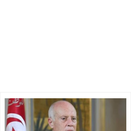
ا
ل
ع
ل
و