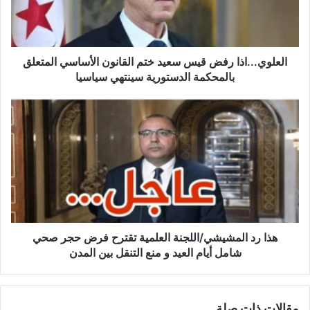
ي
.
.
.
ا
العلوي...اذا رفض قيس سعيد ختم القانون الأساسي المتعلق
ذ
بالمحكمة الدستورية سينتهي سياسيا
ا
ر
ه
ف
ذ
ض
ا
ق
ر
ي
د
س
ا
س
ل
ع
م
ي
ش
د
ي
هذا رد المشيشي/اللجنة العلمية تقترح فرض حجر صحي
خ
ش
شامل أيام العيد و منع التنقل بين المدن
ت
ي
م
/
ا
ا
مقالات ذات صلة
ل
ل