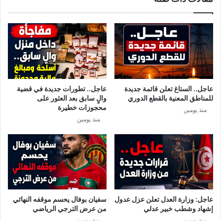
ق
ل
ا
ج
ن
ن
و
ة
ن
ا
ا
ل
ل
ع
أ
ل
عاجل.. الستاغ تعلن قائمة جديدة
عاجل.. تطورات جديدة في قضية
س
م
للمناطق المعنية بالقطع الدوري
والٍ سابق بعد العثور على
ا
ي
محجوزات خطيرة
منذ يومين
س
ة
منذ يومين
ي
ت
ا
ق
ل
ت
م
ر
ت
ح
ع
ف
ل
ر
ق
ض
عاجل: وزارة العدل تعلن عزل عدول
سفيان بوفال يحسم موقفه النهائي
ب
ح
إشهاد وشطب خبير عدلي
من عرض الترجي الرياضي
ا
ج
منذ يومين
منذ يومين