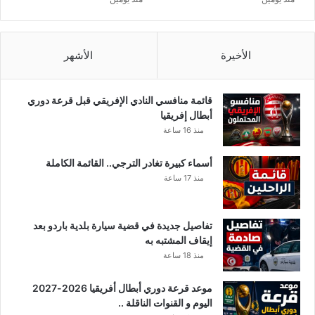
ل
ر
م
ص
ح
ح
ك
ي
الأخيرة
الأشهر
م
ش
ة
ا
ا
م
قائمة منافسي النادي الإفريقي قبل قرعة دوري
ل
ل
أبطال إفريقيا
د
أ
منذ 16 ساعة
س
ي
ت
ا
أسماء كبيرة تغادر الترجي.. القائمة الكاملة
و
م
منذ 17 ساعة
ر
ا
ي
ل
ة
ع
تفاصيل جديدة في قضية سيارة بلدية باردو بعد
س
ي
إيقاف المشتبه به
ي
د
منذ 18 ساعة
ن
و
ت
م
ه
موعد قرعة دوري أبطال أفريقيا 2026-2027
ن
ي
اليوم و القنوات الناقلة ..
ع