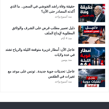
د
حقيقة وفاة راشد الغنوشي في السجن.. ما الذي
و
أكدته المصادر حتى الآن؟
ر
منذ أسبوع واحد
ي
أ
دليل تعمير مطلب قرض على الشرف والوثائق
ب
المطلوبة لإيداع الملف
ط
منذ 4 أيام
ا
ل
عاجل الآن: أمطار غزيرة متوقعة الليلة والرياح تشتد
إ
في عدة ولايات
ف
منذ يومين
ر
ي
ق
عاجل: تحديثات جوية جديدة.. تونس على موعد مع
ي
تغيرات في الطقس
ا
منذ أسبوع واحد