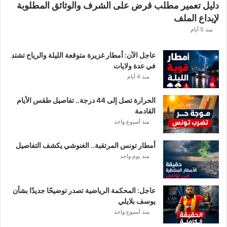
دليل تعمير مطلب قرض على الشرف والوثائق المطلوبة
ح
لإيداع الملف
س
ا
منذ 5 أيام
ب
ا
عاجل الآن: أمطار غزيرة متوقعة الليلة والرياح تشتد
ت
في عدة ولايات
ه
منذ 4 أيام
ف
ي
الحرارة تصل إلى 44 درجة.. تفاصيل طقس الأيام
ا
القادمة
ل
منذ أسبوع واحد
إ
ف
أمطار تونس المرتقبة.. الغنوشي يكشف التفاصيل
ر
منذ يوم واحد
ي
ق
ي
عاجل: المحكمة الرياضية تصدر توضيحًا جديدًا بشأن
يوسف بلايلي
منذ أسبوع واحد