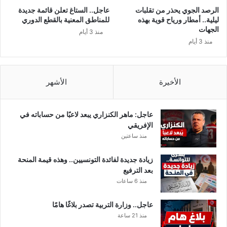
ت
ل
الرصد الجوي يحذر من تقلبات
عاجل.. الستاغ تعلن قائمة جديدة
ا
ف
ليلية.. أمطار ورياح قوية بهذه
للمناطق المعنية بالقطع الدوري
س
ل
الجهات
منذ 3 أيام
ع
ا
منذ 3 أيام
ة
ح
.
ا
.
ل
ا
م
الأخيرة
الأشهر
ل
ص
ق
ر
ا
ي
عاجل: ماهر الكنزاري يبعد لاعبًا من حساباته في
ن
ب
الإفريقي
و
ـ
منذ ساعتين
ن
8
ي
7
زيادة جديدة لفائدة التونسيين.. وهذه قيمة المنحة
م
5
بعد الترفيع
ن
م
منذ 6 ساعات
ع
ل
ا
ي
عاجل.. وزارة التربية تصدر بلاغًا هامًا
ل
م
منذ 21 ساعة
ج
ا