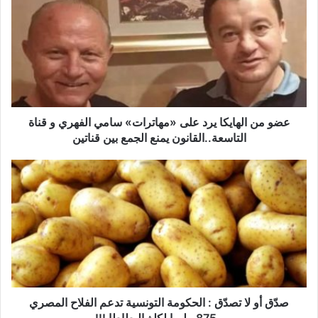
ض
و
م
ن
ا
ل
ه
ا
ي
عضو من الهايكا يرد على «مهاترات» سامي الفهري و قناة
ك
التاسعة..القانون يمنع الجمع بين قناتين
ا
ي
ص
ر
دّ
د
ق
ع
أ
ل
و
ى
ل
«
ا
م
ت
ه
ص
ا
دّ
صدّق أو لا تصدّق : الحكومة التونسية تدعم الفلاح المصري
ت
ق
بـ875 مليما لكلغ البطاطا !!!