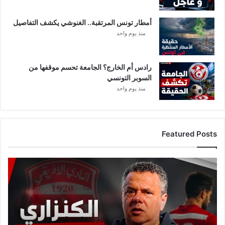
م
ل
ع
ك
ب
أمطار تونس المرتقبة.. الغنوشي يكشف التفاصيل
ل
ي
غ
منذ يوم واحد
ن
ا
ق
ل
ن
ب
رادس أم الخارج؟ الجامعة تحسم موقفها من
ا
ط
السوبر التونسي
ت
ا
منذ يوم واحد
ي
ط
ن
ا
!
!
Featured Posts
!
ع
ا
ج
ل
:
م