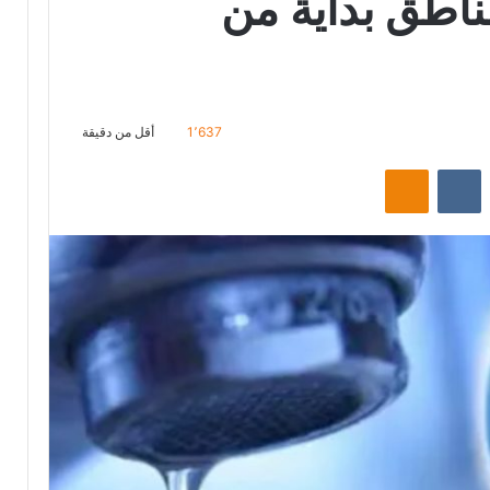
مناطق بداية من
1٬637
أقل من دقيقة
ت
Odnoklassniki