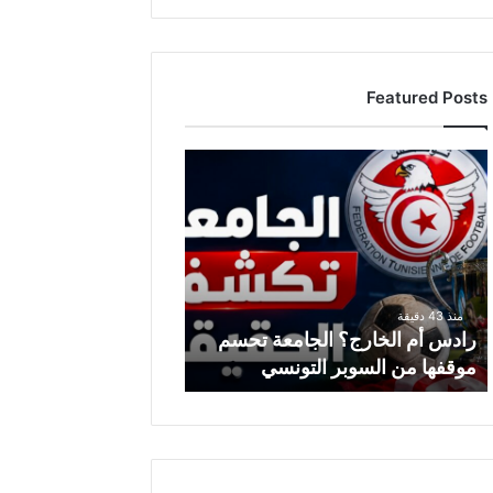
Featured Posts
رادس
أم
الخارج؟
الجامعة
تحسم
موقفها
من
منذ 43 دقيقة
السوبر
رادس أم الخارج؟ الجامعة تحسم
التونسي
موقفها من السوبر التونسي