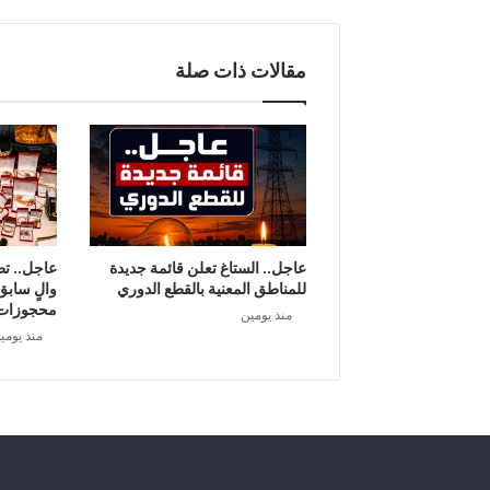
مقالات ذات صلة
عاجل.. الستاغ تعلن قائمة جديدة
عاجل.. ت
للمناطق المعنية بالقطع الدوري
والٍ سابق
محجوزات
منذ يومين
منذ يومي