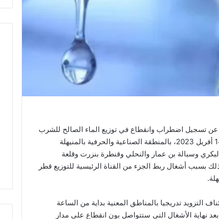
اه عن تسجيل اضطراب وانقطاع في توزيع الماء الصالح للشرب
بداية من الساعة التاسعة ليلا من يوم الجمعة 14 أفريل 2023، بالمنطقة الصناعية والحرفية بالمنيهلة
كري وسبالة بن عمار والنحلي وقنطرة بنزرت وقلعة
لك بسبب أشغال ربط الجزء من القناة الرئيسية للتوزيع قطر
ناف التزويد تدريجيا بالمناطق المعنية بداية من الساعة
نتصف النهار من يوم السبت 15 أفريل 2023 بعد نهاية الأشغال التي ستتواصل بون انقطاع على مدار