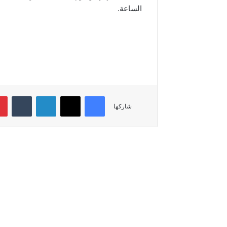
الساعة.
فيسبوك
‫X
لينكدإن
شاركها