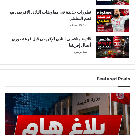
ي
تطورات جديدة في مفاوضات النادي الإفريقي مع
م
نعيم السليتي
!
منذ 16 ساعة
⁰
قائمة منافسي النادي الإفريقي قبل قرعة دوري
أبطال إفريقيا
منذ يومين
Featured Posts
ع
ا
ج
ل
.
.
و