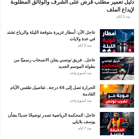
دليل تعمير مطلب قرض على الشرف والوثائق المطلوبة
ا
لإيداع الملف
مً
ا
منذ 5 أيام
عاجل الآن: أمطار غزيرة متوقعة الليلة والرياح تشتد
في عدة ولايات
منذ 3 أيام
عاجل.. فريق تونسي يعلن الانسحاب رسميًا من
بطولة الموسم الجديد
منذ أسبوع واحد
الحرارة تصل إلى 44 درجة.. تفاصيل طقس الأيام
القادمة
منذ أسبوع واحد
عاجل: المحكمة الرياضية تصدر توضيحًا جديدًا بشأن
يوسف بلايلي
منذ 7 أيام