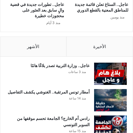
ي
عاجل.. الستاغ تعلن قائمة جديدة
عاجل.. تطورات جديدة في قضية
ت
للمناطق المعنية بالقطع الدوري
والٍ سابق بعد العثور على
م
محجوزات خطيرة
منذ يومين
ب
منذ 3 أيام
ي
ع
ه
ا
الأخيرة
الأشهر
ل
ل
م
عاجل.. وزارة التربية تصدر بلاغًا هامًا
و
منذ 3 ساعات
ا
ط
ن
أمطار تونس المرتقبة.. الغنوشي يكشف التفاصيل
ب
منذ 14 ساعة
2
0
4
رادس أم الخارج؟ الجامعة تحسم موقفها من
0
السوبر التونسي
م
منذ 15 ساعة
ل