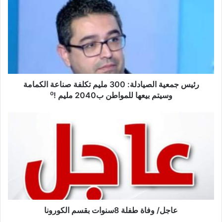
ي
س
ج
م
ع
ي
ة
ا
رئيس جمعية الصيادلة: 300 مليم تكلفة صناعة الكمامة
ل
وسيتم بيعها للمواطن ب2040 مليم !⁰
ص
ي
ع
ا
ا
د
ج
ل
ل
ة
/
:
و
3
ف
0
ا
0
ة
م
ط
عاجل/ وفاة طفلة 8سنوات بقسم الكورونا
ل
ف