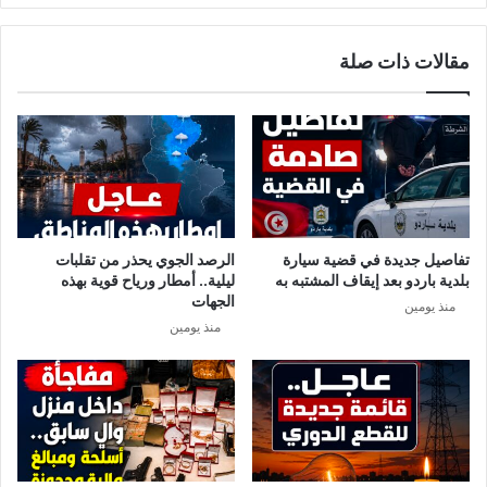
ي
ل
م
ة
مقالات ذات صلة
ت
8
ك
س
ل
ن
ف
و
ة
ا
ص
ت
ن
ب
ا
ق
ع
س
تفاصيل جديدة في قضية سيارة
الرصد الجوي يحذر من تقلبات
ة
م
بلدية باردو بعد إيقاف المشتبه به
ليلية.. أمطار ورياح قوية بهذه
ا
ا
الجهات
منذ يومين
ل
ل
منذ يومين
ك
ك
م
و
ا
ر
م
و
ة
ن
و
ا
س