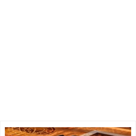
الكبير.
في نفس الاطار وبالرغم من صمته واختفائه ..يبقى عبد القادر مقداد
احد عمالقة الإبداع المسرحي وكانت وستبقى بصمته واضحة وجلية
في المدونة المسرحية التونسية من خلال فرقة مسرح الجنوب
بقفصة التي تبقى واحدة من أبرز الفرق المسرحية بأعمالها التي
توقعت وناقشت بشكل كاريكاتوري هزلي خفيف عديل القضايا
والإشكاليات التي لها علاقة بالشأن السياسي انطلاقا من «حمّة
الجريدي» ومرورا بـ«عمار بوالزور» و«فئران الداموس»
و«العريس»و«جواب مسوقر» حتى «الشابي».. وللممثل والمخرج
عبد القادر مقداد حضور بارز في الدراما التلفزيونية كانت بدايتها
بـ«حبّوني وتدلّلت» فـ«الدوّار» كما جسّد دور الملحن «خميس ترنان»
في مسلسل تناول سيرة هذا الملحن الفذ وغير ذلك من الإنتاجات
الدرامية التي كان حضور عبد القادر مقداد متوجها فيها.
خ