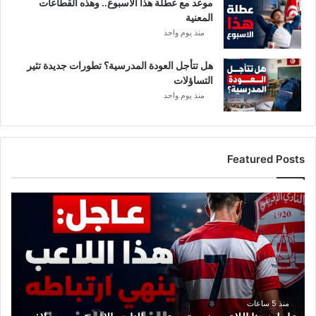
ا
موعد مع عطلة هذا الأسبوع.. وهذه القطاعات
ر
المعنية
ة
منذ يوم واحد
م
ع
هل تتأجل العودة المدرسية؟ تطورات جديدة تثير
د
التساؤلات
ة
منذ يوم واحد
”
ل
ل
د
Featured Posts
ع
ا
ر
ع
ة
ا
و
ج
ت
ل
ع
:
ا
ه
ط
ذ
ي
ا
منذ 5 ساعات
ا