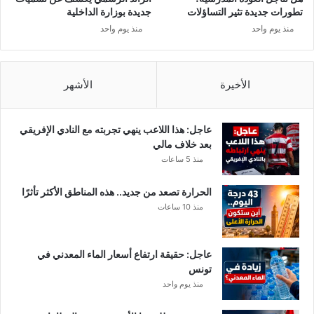
س
تطورات جديدة تثير التساؤلات
جديدة بوزارة الداخلية
ك
منذ يوم واحد
منذ يوم واحد
ي
ن
ع
ل
الأخيرة
الأشهر
ى
م
س
عاجل: هذا اللاعب ينهي تجربته مع النادي الإفريقي
ت
بعد خلاف مالي
و
منذ 5 ساعات
ى
ا
الحرارة تصعد من جديد.. هذه المناطق الأكثر تأثرًا
ل
منذ 10 ساعات
ص
د
ر
عاجل: حقيقة ارتفاع أسعار الماء المعدني في
ف
تونس
ي
منذ يوم واحد
ع
م