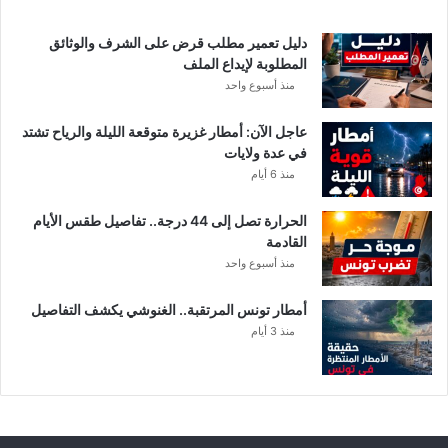
د
ي
دليل تعمير مطلب قرض على الشرف والوثائق
ا
المطلوبة لإيداع الملف
ل
منذ أسبوع واحد
إ
ف
عاجل الآن: أمطار غزيرة متوقعة الليلة والرياح تشتد
ر
في عدة ولايات
ي
منذ 6 أيام
ق
ي
الحرارة تصل إلى 44 درجة.. تفاصيل طقس الأيام
ب
القادمة
ع
منذ أسبوع واحد
د
خ
أمطار تونس المرتقبة.. الغنوشي يكشف التفاصيل
ل
منذ 3 أيام
ا
ف
م
ا
ل
ي