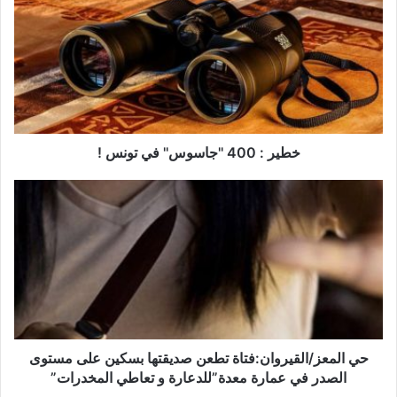
ط
ي
ر
:
4
0
0
'
'
خطير : 400 ''جاسوس'' في تونس !
ج
ا
ح
س
ي
و
ا
س
ل
'
م
'
ع
ف
ز
ي
/
ت
ا
و
ل
حي المعز/القيروان:فتاة تطعن صديقتها بسكين على مستوى
ن
ق
الصدر في عمارة معدة”للدعارة و تعاطي المخدرات”
س
ي