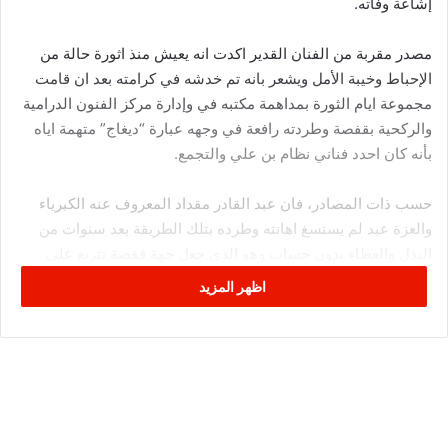
إشاعة وفاته.
مصدر مقربة من الفنان القدير اكدت انه يعيش منذ اثورة حالة من
الإحباط وخيبة الأمل ويشعر بانه تم خدشه في كرامته بعد ان قامت
مجموعة ايام الثورة بمداهمة مكتبه في وإدارة مركز الفنون الدرامية
والركحية بقفصة وطردته رافعة في وجهه عبارة “ديغاج” متهمة اياه
بأنه كان احدد فناني نظام بن علي والتجمع.
حسب ذات المصادر، فان عبد القادر مقداد المعروف عنه الكبرياء
والعزة عبد لم يستسغ اهانته وطرده بتلك الطريقة بعد سنوات من
البذل والعطاء بدون حساب وهو الذي جعل جهة قفصة تتربع على
عرش المسرح التونسي الهادف لسنوات طويلة، عبد القادر مقداد لم
اظهر المزيد
يستسغ أهانته وهو الذي لم يحقق اي مكاسب شخصية طوال حقبة
حكم بن علي وحتى حضوره التلفزي كان نادرا فيها.
وفي كل الحالات ما وقع لعبد القادر مقداد ايام الثورة من تصرف غير
لائق تجاه شخصه يعتبر خطئ فادح تجاه شخص قدم الكير للفن
والمسرح التونسي وعلى الجميع تحمل مسؤوليتهم تجاه هذا الفنان